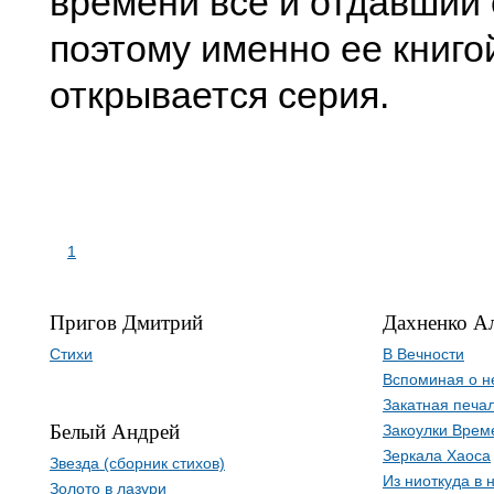
времени все и отдавший 
поэтому именно ее книго
открывается серия.
1
Пригов Дмитрий
Дахненко А
Стихи
В Вечности
Вспоминая о 
Закатная печа
Белый Андрей
Закоулки Врем
Зеркала Хаоса
Звезда (сборник стихов)
Из ниоткуда в 
Золото в лазури