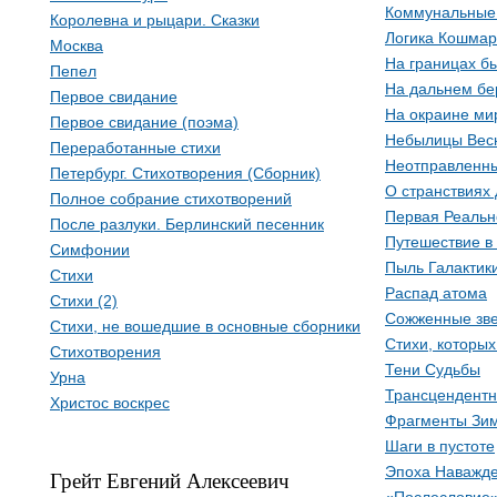
Коммунальные
Королевна и рыцари. Сказки
Логика Кошма
Москва
На границах б
Пепел
На дальнем бе
Первое свидание
На окраине ми
Первое свидание (поэма)
Небылицы Вес
Переработанные стихи
Неотправленн
Петербург. Стихотворения (Сборник)
О странствиях
Полное собрание стихотворений
Первая Реальн
После разлуки. Берлинский песенник
Путешествие в
Симфонии
Пыль Галактик
Стихи
Распад атома
Стихи (2)
Сожженные зв
Стихи, не вошедшие в основные сборники
Стихи, которых
Стихотворения
Тени Судьбы
Урна
Трансцендентн
Христос воскрес
Фрагменты Зи
Шаги в пустоте
Эпоха Наважд
Грейт Евгений Алексеевич