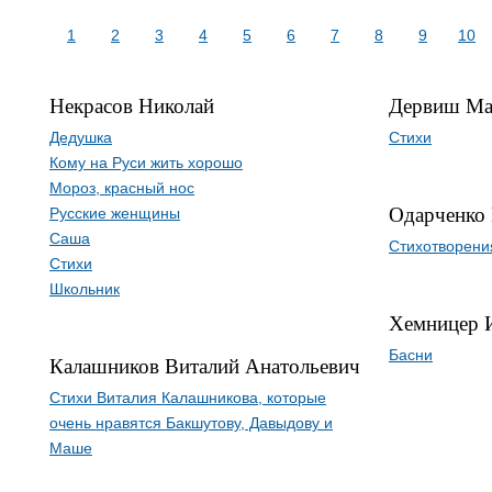
1
2
3
4
5
6
7
8
9
10
Некрасов Николай
Дервиш М
Дедушка
Стихи
Кому на Руси жить хорошо
Мороз, красный нос
Одарченко
Русские женщины
Саша
Стихотворени
Стихи
Школьник
Хемницер 
Басни
Калашников Виталий Анатольевич
Стихи Виталия Калашникова, которые
очень нравятся Бакшутову, Давыдову и
Маше