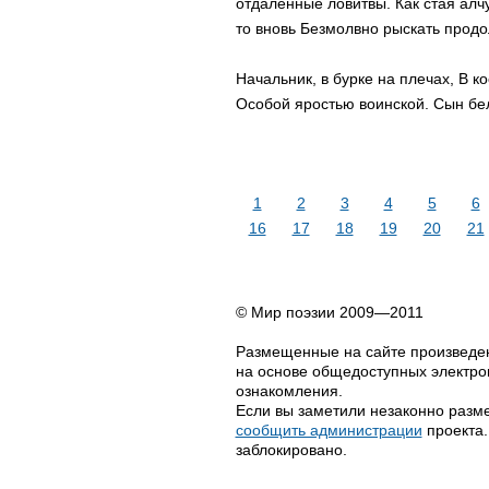
отдаленные ловитвы. Как стая алч
то вновь Безмолвно рыскать продо
Начальник, в бурке на плечах, В 
Особой яростью воинской. Сын бе
1
2
3
4
5
6
16
17
18
19
20
21
© Мир поэзии 2009—2011
Размещенные на сайте произведен
на основе общедоступных электрон
ознакомления.
Если вы заметили незаконно разме
сообщить администрации
проекта.
заблокировано.