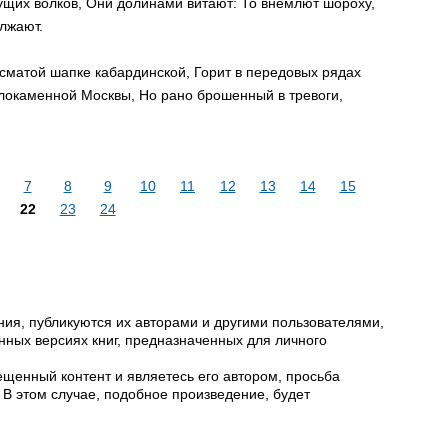
ущих волков, Они долинами витают: То внемлют шороху,
лжают.
косматой шапке кабардинской, Горит в передовых рядах
локаменной Москвы, Но рано брошенный в тревоги,
7
8
9
10
11
12
13
14
15
22
23
24
ия, публикуются их авторами и другими пользователями,
ных версиях книг, предназначенных для личного
щенный контент и являетесь его автором, просьба
 В этом случае, подобное произведение, будет