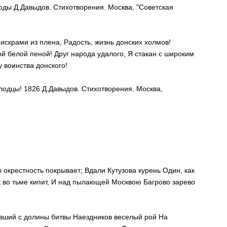
годы Д.Давыдов. Стихотворения. Москва, "Советская
рами из плена, Радость, жизнь донских холмов!
й белой пеной! Друг народа удалого, Я стакан с широким
 воинства донского!
лодцы! 1826 Д.Давыдов. Стихотворения. Москва,
 окрестность покрывает; Вдали Кутузова курень Один, как
ск во тьме кипит, И над пылающей Москвою Багрово зарево
вший с долины битвы Наездников веселый рой На