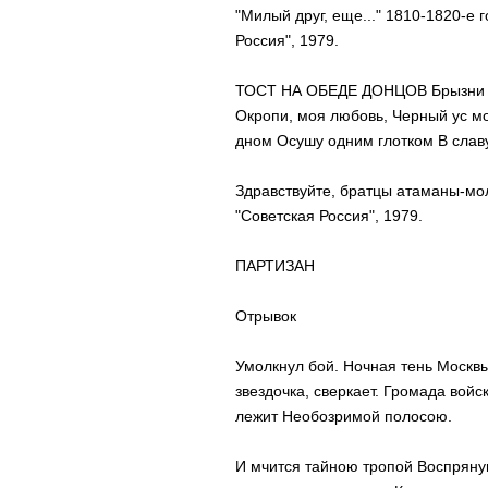
"Милый друг, еще..." 1810-1820-е 
Россия", 1979.
ТОСТ НА ОБЕДЕ ДОНЦОВ Брызни иск
Окропи, моя любовь, Черный ус мо
дном Осушу одним глотком В славу
Здравствуйте, братцы атаманы-мо
"Советская Россия", 1979.
ПАРТИЗАН
Отрывок
Умолкнул бой. Ночная тень Москвы
звездочка, сверкает. Громада вой
лежит Необозримой полосою.
И мчится тайною тропой Воспряну