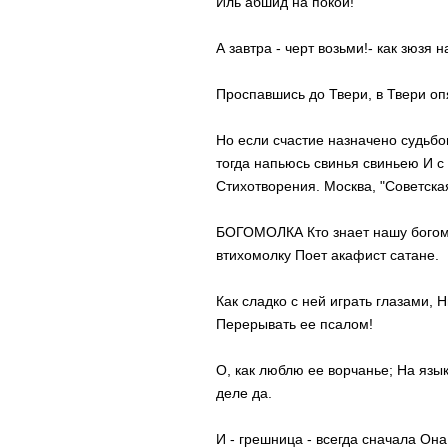
Иль абшид на покой!
А завтра - черт возьми!- как зюзя 
Проспавшись до Твери, в Твери оп
Но если счастие назначено судьбою
тогда напьюсь свинья свиньею И с
Стихотворения. Москва, "Советская
БОГОМОЛКА Кто знает нашу богомол
втихомолку Поет акафист сатане.
Как сладко с ней играть глазами,
Перерывать ее псалом!
О, как люблю ее ворчанье; На язык
деле да.
И - грешница - всегда сначала Она 