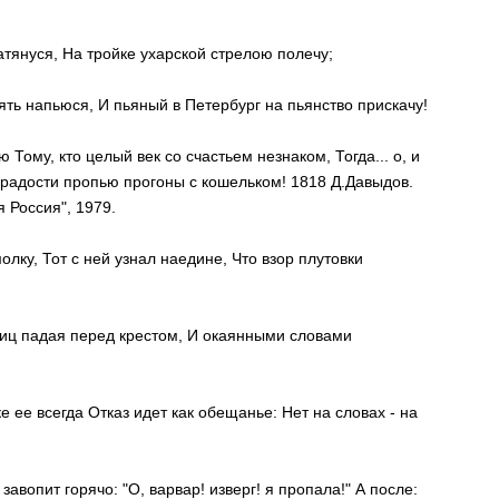
натянуся, На тройке ухарской стрелою полечу;
ять напьюся, И пьяный в Петербург на пьянство прискачу!
 Тому, кто целый век со счастьем незнаком, Тогда... о, и
 радости пропью прогоны с кошельком! 1818 Д.Давыдов.
 Россия", 1979.
ку, Тот с ней узнал наедине, Что взор плутовки
 Ниц падая перед крестом, И окаянными словами
е ее всегда Отказ идет как обещанье: Нет на словах - на
завопит горячо: "О, варвар! изверг! я пропала!" А после: