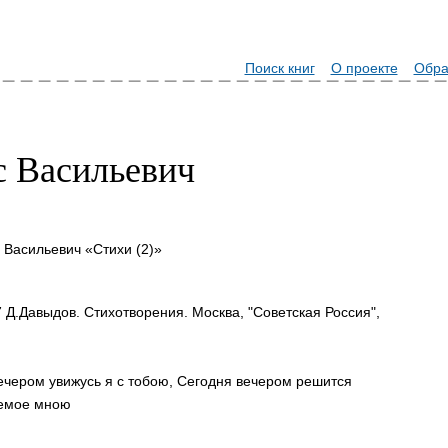
Поиск книг
О проекте
Обра
 Васильевич
 Васильевич «Стихи (2)»
 Д.Давыдов. Стихотворения. Москва, "Советская Россия",
ром увижусь я с тобою, Сегодня вечером решится
аемое мною