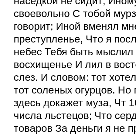
наседкой не сидит; Иному
своевольно С тобой мурз
говорит; Иной вменял мн
преступленье, Что я пос
небес Тебя быть мыслил
восхищенье И лил в вост
слез. И словом: тот хотел
тот соленых огурцов. Но 
здесь докажет муза, Чт 1
числа льстецов; Что сер
товаров За деньги я не п