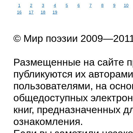
1
2
3
4
5
6
7
8
9
10
16
17
18
19
© Мир поэзии 2009—201
Размещенные на сайте п
публикуются их авторами
пользователями, на осно
общедоступных электрон
книг, предназначенных д
ознакомления.