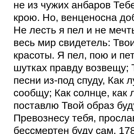
не из чужих анбаров Теб
крою. Но, венценосна до
Не лесть я пел и не мечт
весь мир свидетель: Тво
красоты. Я пел, пою и пет
шутках правду возвещу; 
песни из-под спуду, Как л
сообщу; Как солнце, как 
поставлю Твой образ бу
Превознесу тебя, просла
бессмертен буду сам. 178