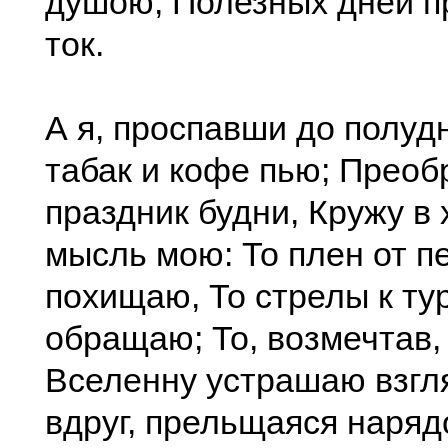
душою, Полезных дней 
ток.
А я, проспавши до полуд
табак и кофе пью; Преоб
праздник будни, Кружу в
мысль мою: То плен от п
похищаю, То стрелы к ту
обращаю; То, возмечтав, 
Вселенну устрашаю взгл
вдруг, прельщаяся наряд