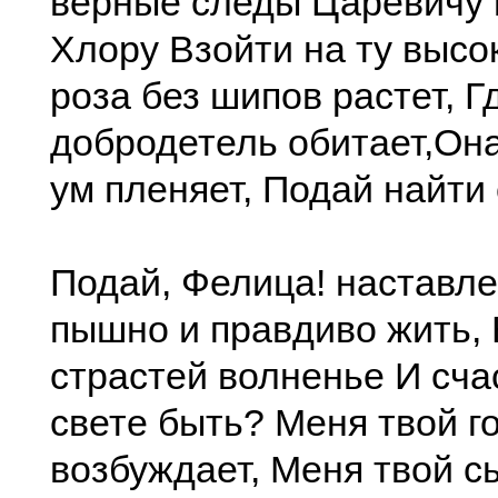
верные следы Царевичу
Хлору Взойти на ту высок
роза без шипов растет, Г
добродетель обитает,Она
ум пленяет, Подай найти 
Подай, Фелица! наставле
пышно и правдиво жить, 
страстей волненье И сч
свете быть? Меня твой г
возбуждает, Меня твой с