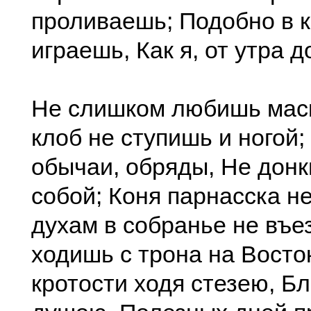
проливаешь; Подобно в 
играешь, Как я, от утра д
Не слишком любишь маск
клоб не ступишь и ногой;
обычаи, обряды, Не дон
собой; Коня парнасска н
духам в собранье не въе
ходишь с трона на Восто
кротости ходя стезею, Б