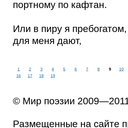
портному по кафтан.
Или в пиру я пребогатом,
для меня дают,
1
2
3
4
5
6
7
8
9
10
16
17
18
19
© Мир поэзии 2009—201
Размещенные на сайте п