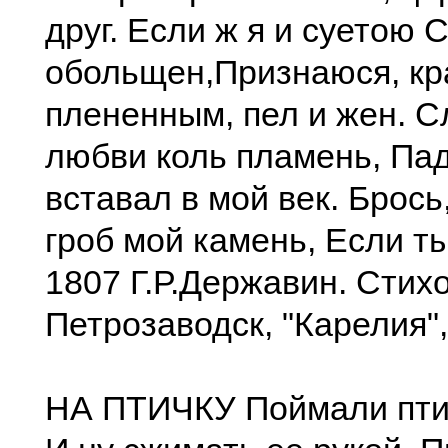
друг. Если ж я и суетою 
обольщен,Признаюся, кр
плененным, пел и жен. С
любви коль пламень, Пад
вставал в мой век. Брось
гроб мой камень, Если ты
1807 Г.Р.Державин. Стих
Петрозаводск, "Карелия",
НА ПТИЧКУ Поймали птич