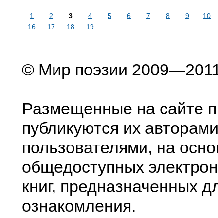
1
2
3
4
5
6
7
8
9
10
16
17
18
19
© Мир поэзии 2009—201
Размещенные на сайте п
публикуются их авторами
пользователями, на осно
общедоступных электрон
книг, предназначенных д
ознакомления.