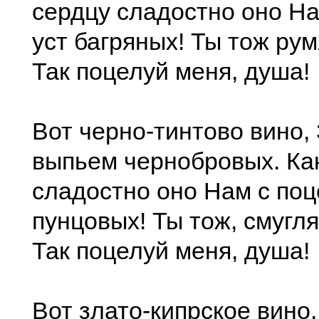
сердцу сладостно оно Н
уст багряныx! Ты тож рум
Так поцелуй меня, душа!
Вот черно-тинтово вино,
выпьем чернобровыx. Ка
сладостно оно Нам с поц
пунцовыx! Ты тож, смугля
Так поцелуй меня, душа!
Вот злато-кипрское вино,