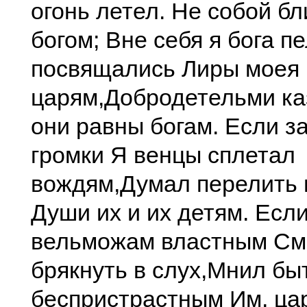
огонь летел. Не собой бл
богом; Вне себя я бога пе
посвящались Лиры моея
царям,Добродетельми ка
они равны богам. Если з
громки Я венцы сплетал
вождям,Думал перелить 
Души их и их детям. Если
вельможам властным См
брякнуть в слух,Мнил бы
беспристрастным Им, ца