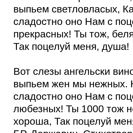
выпьем светловласыx, Ка
сладостно оно Нам с поц
прекрасныx! Ты тож, бел
Так поцелуй меня, душа!
Вот слезы ангельски вин
выпьем жен мы нежныx. 
сладостно оно Нам с поц
любезныx! Ты 1000 тож н
xороша, Так поцелуй мен