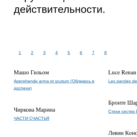
действительности.
1
2
3
4
5
6
7
8
Машо Гильом
Luce Renan
Apprehende arma et scutum (Облекись в
Les paroles d
доспехи)
Бронте Ша
Чиркова Марина
Стихи сестер
ЧАСТИ СЧАСТЬЯ
Левин Конс