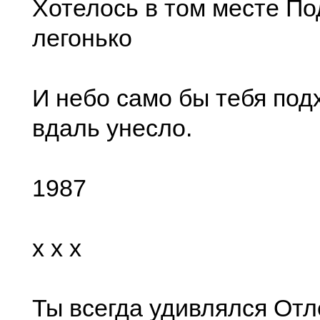
Хотелось в том месте По
легонько
И небо само бы тебя под
вдаль унесло.
1987
x x x
Ты всегда удивлялся Отл