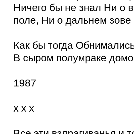
Ничего бы не знал Ни о 
поле, Ни о дальнем зове 
Как бы тогда Обнималис
В сыром полумраке домо
1987
x x x
Все эти вздрагиванья и т