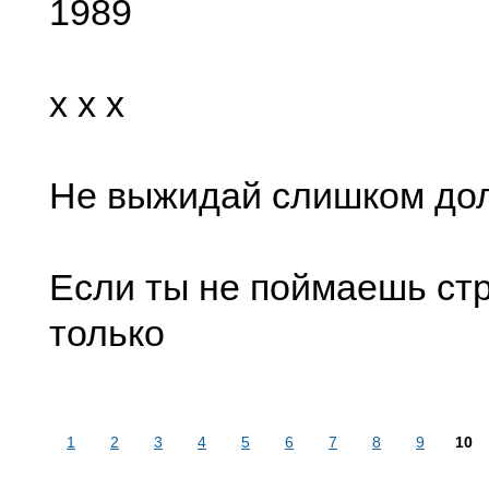
1989
x x x
Не выжидай слишком дол
Если ты не поймаешь стр
только
1
2
3
4
5
6
7
8
9
10