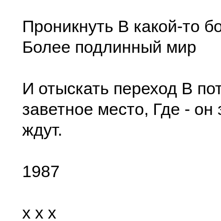
Проникнуть В какой-то б
Более подлинный мир
И отыскать переход В по
заветное место, Где - он 
ждут.
1987
x x x