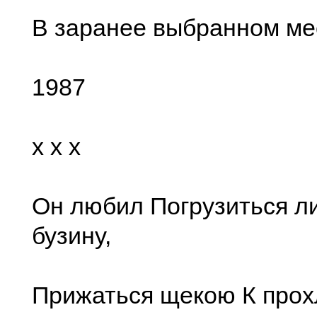
В заранее выбранном ме
1987
x x x
Он любил Погрузиться л
бузину,
Прижаться щекою К прох