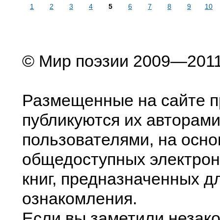
1
2
3
4
5
6
7
8
9
10
© Мир поэзии 2009—201
Размещенные на сайте п
публикуются их авторами
пользователями, на осно
общедоступных электрон
книг, предназначенных д
ознакомления.
Если вы заметили незак