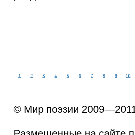
1
2
3
4
5
6
7
8
9
10
© Мир поэзии 2009—201
Размещенные на сайте п