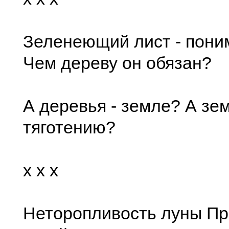
Зеленеющий лист - поним
Чем дереву он обязан?
А деревья - земле? А зем
тяготению?
x x x
Неторопливость луны Пр