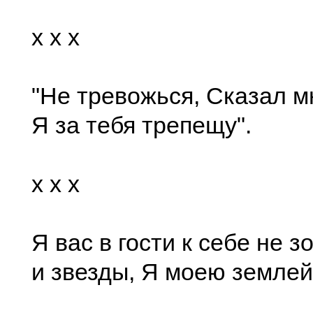
x x x
"Не тревожься, Сказал м
Я за тебя трепещу".
x x x
Я вас в гости к себе не з
и звезды, Я моею землей