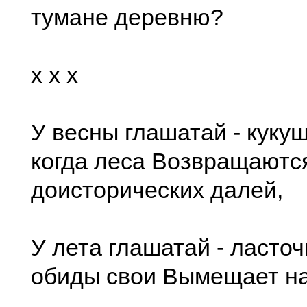
тумане деревню?
x x x
У весны глашатай - кукуш
когда леса Возвращаютс
доисторических далей,
У лета глашатай - ласточ
обиды свои Вымещает на