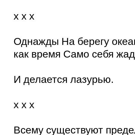
x x x
Однажды На берегу океа
как время Само себя жад
И делается лазурью.
x x x
Всему существуют преде