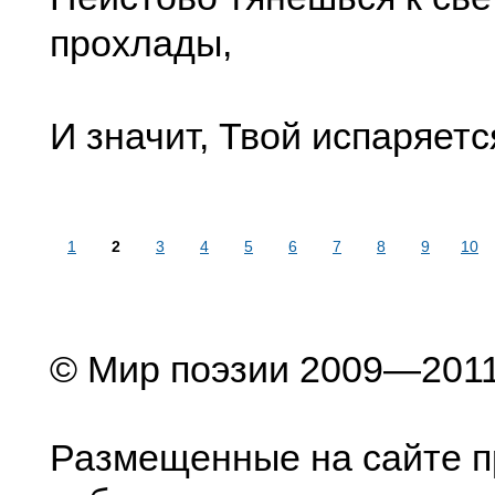
прохлады,
И значит, Твой испаряетс
1
2
3
4
5
6
7
8
9
10
© Мир поэзии 2009—201
Размещенные на сайте п