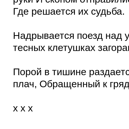
Где решается их судьба.
Надрывается поезд над у
тесных клетушках загор
Порой в тишине раздает
плач, Обращенный к гря
x x x