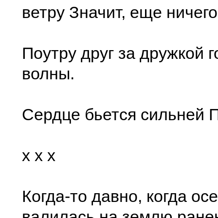
ветру Значит, еще ничего
Поутру друг за дружкой 
волны.
Сердце бьется сильней П
x x x
Когда-то давно, когда ос
валилась на землю ране