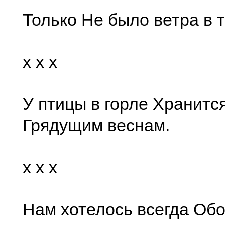
Только Не было ветра в т
x x x
У птицы в горле Хранитс
Грядущим веснам.
x x x
Нам хотелось всегда Обо