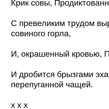
Крик совы, Продиктован
С превеликим трудом вы
совиного горла,
И, окрашенный кровью, П
И дробится брызгами эх
перепуганной чащей.
x x x