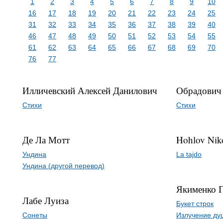
1
2
3
4
5
6
7
8
9
10
16
17
18
19
20
21
22
23
24
25
31
32
33
34
35
36
37
38
39
40
46
47
48
49
50
51
52
53
54
55
61
62
63
64
65
66
67
68
69
70
76
77
Илличевский Алексей Данилович
Обрадович
Стихи
Стихи
Де Ла Мотт
Hohlov Nik
Ундина
La tajdo
Ундина (другой перевод)
Якименко 
Лабе Луиза
Букет строк
Сонеты
Излучение ду