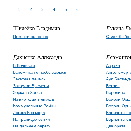
1
2
3
4
5
6
Шилейко Владимир
Лукина Л
Пометки на полях
Стихи Любов
Дахненко Александр
Лермонто
В Вечности
Азраил
Вспоминая о несбывшемся
Ангел смерт
Закатная печаль
Аул Бастунд
Закоулки Времени
Беглец
Зеркала Хаоса
Бородино
Из ниоткуда в никуда
Боярин Орш
Коммунальные Войны
Боярин Орш
Логика Кошмара
Варианты п
На границах бытия
Варианты ст
На дальнем берегу
Два брата