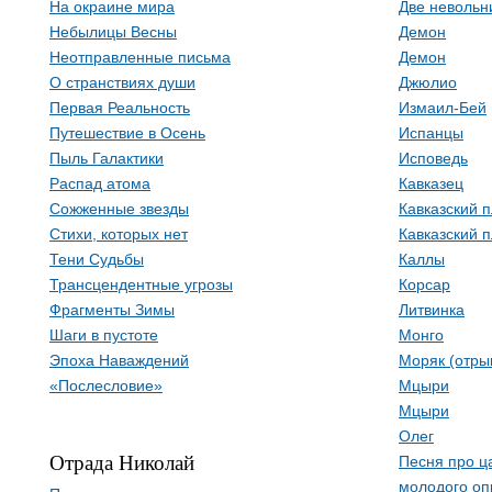
На окраине мира
Две невольн
Небылицы Весны
Демон
Неотправленные письма
Демон
О странствиях души
Джюлио
Первая Реальность
Измаил-Бей
Путешествие в Осень
Испанцы
Пыль Галактики
Исповедь
Распад атома
Кавказец
Сожженные звезды
Кавказский 
Стихи, которых нет
Кавказский 
Тени Судьбы
Каллы
Трансцендентные угрозы
Корсар
Фрагменты Зимы
Литвинка
Шаги в пустоте
Монго
Эпоха Наваждений
Моряк (отры
«Послесловие»
Мцыри
Мцыри
Олег
Отрада Николай
Песня про ц
молодого оп