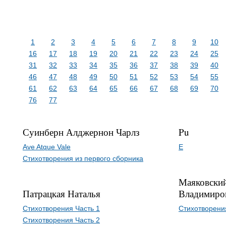
1
2
3
4
5
6
7
8
9
10
16
17
18
19
20
21
22
23
24
25
31
32
33
34
35
36
37
38
39
40
46
47
48
49
50
51
52
53
54
55
61
62
63
64
65
66
67
68
69
70
76
77
Суинберн Алджернон Чарлз
Pu
Ave Atque Vale
E
Стихотворения из первого сборника
Маяковски
Патрацкая Наталья
Владимиро
Стихотворения Часть 1
Стихотворени
Стихотворения Часть 2