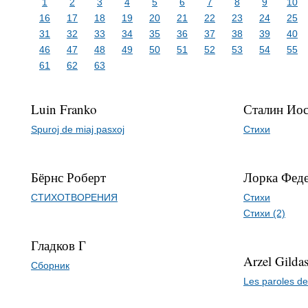
1
2
3
4
5
6
7
8
9
10
16
17
18
19
20
21
22
23
24
25
31
32
33
34
35
36
37
38
39
40
46
47
48
49
50
51
52
53
54
55
61
62
63
Luin Franko
Сталин Ио
Spuroj de miaj pasxoj
Стихи
Бёрнс Роберт
Лорка Феде
СТИХОТВОРЕНИЯ
Стихи
Стихи (2)
Гладков Г
Arzel Gilda
Сборник
Les paroles d