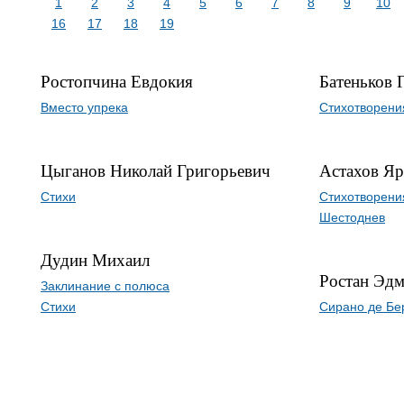
1
2
3
4
5
6
7
8
9
10
16
17
18
19
Ростопчина Евдокия
Батеньков 
Вместо упрека
Стихотворени
Цыганов Николай Григорьевич
Астахов Яр
Стихи
Cтихотворени
Шестоднев
Дудин Михаил
Ростан Эд
Заклинание с полюса
Стихи
Сирано де Бе