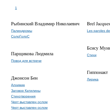
1
Рыбинский Владимир Николаевич
Brel Jacque
Палиндромы
Les paroles d
СолоГолоС
Бсису Муи
Парщикова Людмила
Стихи
Повод для встречи
Гиппонакт
Джонсон Бен
Лирика
Алхимик
Заговор Катилины
Стихотворения
Черт выставлен ослом
Черт выставлен ослом