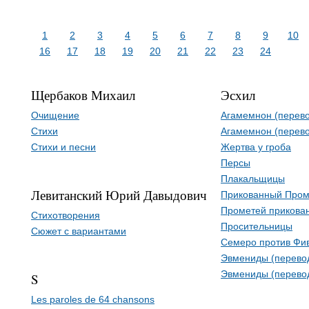
1
2
3
4
5
6
7
8
9
10
16
17
18
19
20
21
22
23
24
Щербаков Михаил
Эсхил
Очищение
Агамемнон (перево
Стихи
Агамемнон (перево
Стихи и песни
Жертва у гроба
Персы
Плакальщицы
Левитанский Юрий Давыдович
Прикованный Пром
Прометей прикова
Стихотворения
Просительницы
Сюжет с вариантами
Семеро против Фи
Эвмениды (перево
Эвмениды (перевод
S
Les paroles de 64 chansons