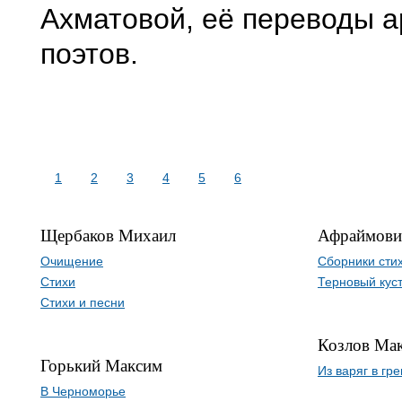
Ахматовой, её переводы 
поэтов.
1
2
3
4
5
6
Щербаков Михаил
Афраймови
Очищение
Сборники сти
Стихи
Терновый кус
Стихи и песни
Козлов Ма
Горький Максим
Из варяг в гре
В Черноморье