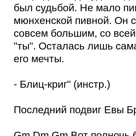
был судьбой. Не мало пи
мюнхенской пивной. Он с
совсем большим, со всей
"ты". Осталась лишь сам
его мечты.
- Блиц-криг" (инстр.)
Последний подвиг Евы Б
Gm Dm Gm Вот полночь б