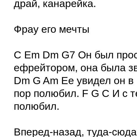
драй, канарейка.
Фрау его мечты
C Em Dm G7 Он был про
ефрейтором, она была з
Dm G Am Ее увидел он в к
пор полюбил. F G C И с т
полюбил.
Вперед-назад, туда-сюд