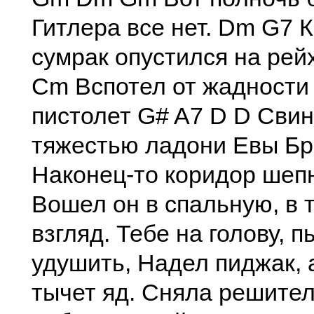
Гитлера все нет. Dm G7 
сумрак опустился на рей
Cm Вспотел от жадности 
пистолет G# A7 D D Сви
тяжестью ладони Евы Бра
Наконец-то коридор шепн
Вошел он в спальную, в 
взгляд. Тебе на голову, 
удушить, Надел пиджак, 
тычет яд. Сняла решите