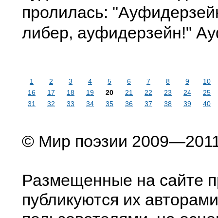
пролилась: "Ауфидерзей
либер, ауфидерзейн!" А
1
2
3
4
5
6
7
8
9
10
16
17
18
19
20
21
22
23
24
25
31
32
33
34
35
36
37
38
39
40
© Мир поэзии 2009—201
Размещенные на сайте п
публикуются их авторами