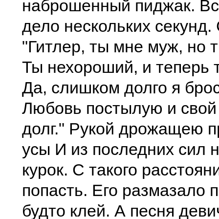
наброшенный пиджак. Вс
дело нескольких секунд.
"Гитлер, ты мне муж, но т
Ты нехороший, и теперь т
Да, слишком долго я бро
Любовь постылую и сво
долг." Рукой дрожащею п
усы И из последних сил 
курок. С такого расстоян
попасть. Его размазало п
будто клей. А песня дев