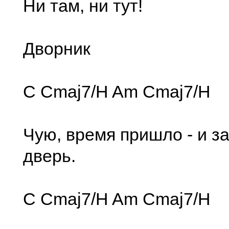
Ни там, ни тут!
Дворник
C Cmaj7/H Am Cmaj7/H
Чую, время пришло - и з
дверь.
C Cmaj7/H Am Cmaj7/H