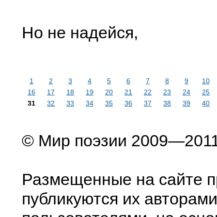
Но не надейся,
1
2
3
4
5
6
7
8
9
10
16
17
18
19
20
21
22
23
24
25
31
32
33
34
35
36
37
38
39
40
© Мир поэзии 2009—201
Размещенные на сайте п
публикуются их авторами