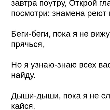
завтра поутру, Открой гл
посмотри: знамена реют 
Беги-беги, пока я не вижу
прячься,
Но я узнаю-знаю всех вас
найду.
Дыши-дыши, пока я не сл
кайся,