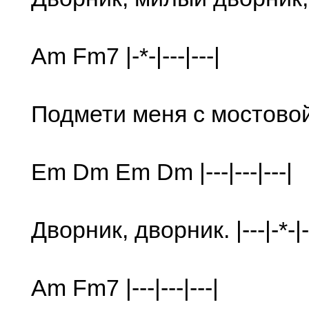
Am Fm7 |-*-|---|---|
Подмети меня с мостовой. |-
Em Dm Em Dm |---|---|---|
Дворник, дворник. |---|-*-|-
Am Fm7 |---|---|---|