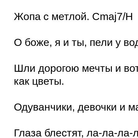
Жопа с метлой. Cmaj7/H
О боже, я и ты, пели у во
Шли дорогою мечты и во
как цветы.
Одуванчики, девочки и м
Глаза блестят, ла-ла-ла-л