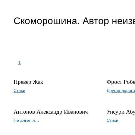
Скоморошина. Автор неиз
1
Превер Жак
Фрост Роб
Стихи
Другая дорога
Антонов Александр Иванович
Унсури Аб
Не ангел я…
Стихи