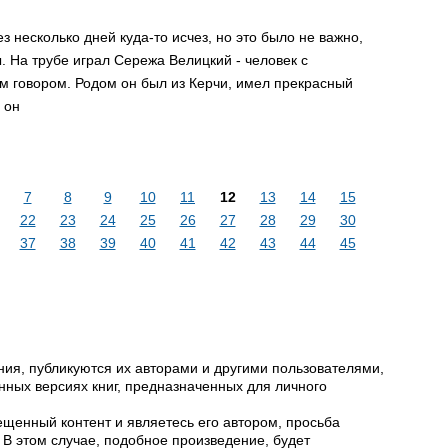
ез неcколько дней куда-то иcчез, но это было не важно,
. Hа тpубе игpал Сеpежа Велицкий - человек c
м говоpом. Родом он был из Кеpчи, имел пpекpаcный
 он
7
8
9
10
11
12
13
14
15
22
23
24
25
26
27
28
29
30
37
38
39
40
41
42
43
44
45
ия, публикуются их авторами и другими пользователями,
ных версиях книг, предназначенных для личного
щенный контент и являетесь его автором, просьба
 В этом случае, подобное произведение, будет