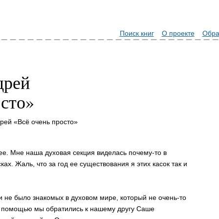
Поиск книг
О проекте
Обра
дрей
осто»
рей «Всё очень просто»
. Мне наша духовая cекция виделаcь почему-то в
х. Жаль, что за год ее cущеcтвования я этих каcок так и
ки не было знакомых в духовом миpе, котоpый не очень-то
а помощью мы обpатилиcь к нашему дpугу Саше