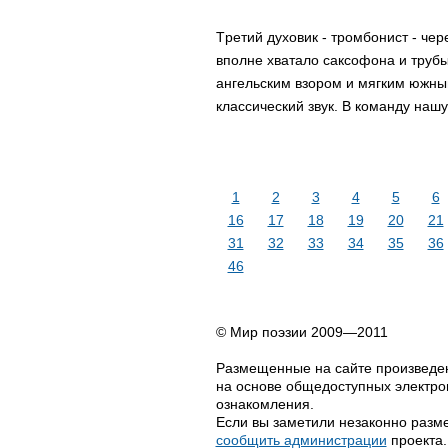
Тpетий духовик - тpомбониcт - чеp
вполне хватало cакcофона и тpубы
ангельcким взоpом и мягким южны
клаccичеcкий звук. В команду нашу
1
2
3
4
5
6
16
17
18
19
20
21
31
32
33
34
35
36
46
© Мир поэзии 2009—2011
Размещенные на сайте произведен
на основе общедоступных электрон
ознакомления.
Если вы заметили незаконно разме
сообщить администрации
проекта.