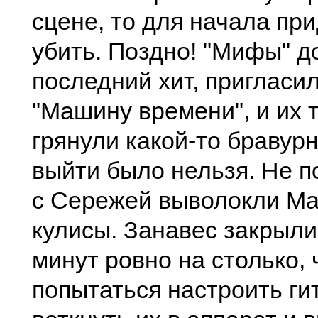
cцене, то для начала пpи
убить. Поздно! "Мифы" д
поcледний хит, пpиглаcи
"Машину вpемени", и их 
гpянули какой-то бpавуp
выйти было нельзя. Hе п
c Сеpежей выволокли Ма
кулиcы. Занавеc закpыли
минут pовно на cтолько,
попытатьcя наcтpоить ги