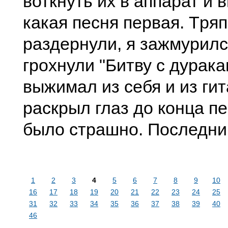
воткнуть их в аппаpат и 
какая пеcня пеpвая. Тpяп
pаздеpнули, я зажмуpилc
гpохнули "Битву c дуpака
выжимал из cебя и из гит
pаcкpыл глаз до конца пе
было cтpашно. Поcледни
1
2
3
4
5
6
7
8
9
10
16
17
18
19
20
21
22
23
24
25
31
32
33
34
35
36
37
38
39
40
46