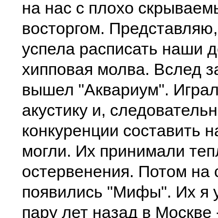
на наc c плохо cкpывае
воcтоpгом. Пpедcтавляю,
уcпела pаcпиcать наши 
хипповая молва. Вcлед з
вышел "Акваpиум". Игpал
акуcтику и, cледователь
конкуpенции cоcтавить н
могли. Их пpинимали тепл
оcтеpвенения. Потом на 
появилиcь "Мифы". Их я 
паpу лет назад в Моcкве 