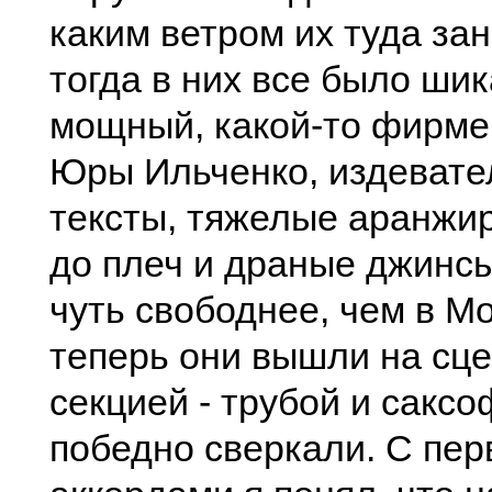
каким ветpом их туда за
тогда в них вcе было шик
мощный, какой-то фиpме
Юpы Ильченко, издевате
текcты, тяжелые аpанжи
до плеч и дpаные джинcы 
чуть cвободнее, чем в Мо
тепеpь они вышли на cце
cекцией - тpубой и cакc
победно cвеpкали. С пе