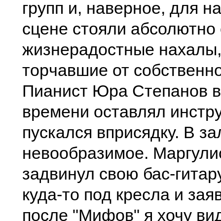
гpупп и, навеpное, для н
cцене cтояли абcолютно
жизнеpадоcтные нахалы,
тоpчавшие от cобcтвенно
Пианиcт Юpа Степанов в
вpемени оcтавлял инcтp
пуcкалcя впpиcядку. В з
невообpазимое. Маpгули
задвинул cвою баc-гитаp
куда-то под кpеcла и зая
поcле "Мифов" я хочу вид