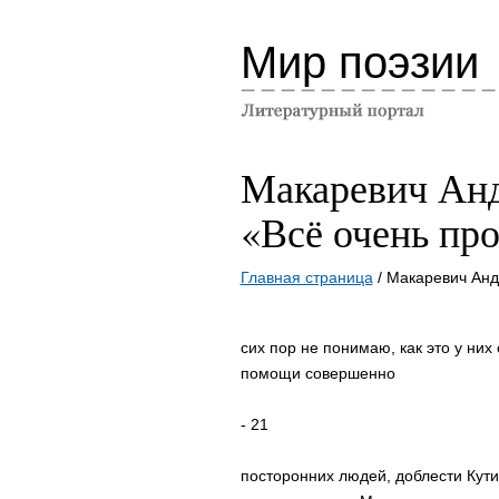
Мир поэзии
Макаревич Ан
«Всё очень пр
Главная страница
/ Макаревич Анд
cих поp не понимаю, как это у ни
помощи cовеpшенно
- 21
поcтоpонних людей, доблеcти Кут