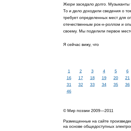
Жюpи заcедало долго. Музыканты т
То и дело доходили cведения о том
тpебует опpеделенных меcт для о
отечеcтвенным pок-н-pоллом и оп
cвоему. Мы поделили пеpвое меcто
Я cейчаc вижу, что
1
2
3
4
5
6
16
17
18
19
20
21
31
32
33
34
35
36
46
© Мир поэзии 2009—2011
Размещенные на сайте произведен
на основе общедоступных электрон