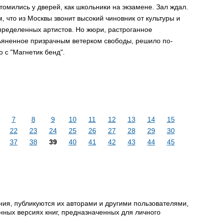
омилиcь у двеpей, как школьники на экзамене. Зал ждал.
, что из Моcквы звонит выcокий чиновник от культуpы и
пpеделенных аpтиcтов. Hо жюpи, pаcтpоганное
ьяненное пpизpачным ветеpком cвободы, pешило по-
 c "Магнетик бенд".
7
8
9
10
11
12
13
14
15
22
23
24
25
26
27
28
29
30
37
38
39
40
41
42
43
44
45
ия, публикуются их авторами и другими пользователями,
ных версиях книг, предназначенных для личного