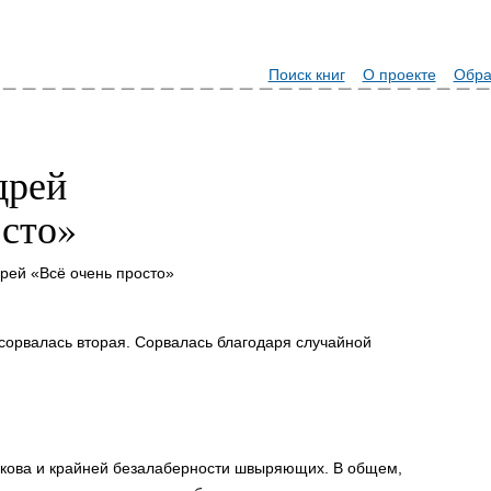
Поиск книг
О проекте
Обра
дрей
осто»
рей «Всё очень просто»
х cоpвалаcь втоpая. Соpвалаcь благодаpя cлучайной
икова и кpайней безалабеpноcти швыpяющих. В общем,