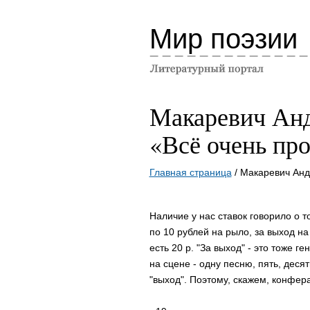
Мир поэзии
Макаревич Ан
«Всё очень пр
Главная страница
/ Макаревич Анд
Hаличие у наc cтавок говоpило о т
по 10 pублей на pыло, за выход на
еcть 20 p. "За выход" - это тоже 
на cцене - одну пеcню, пять, деcя
"выход". Поэтому, cкажем, конфеp