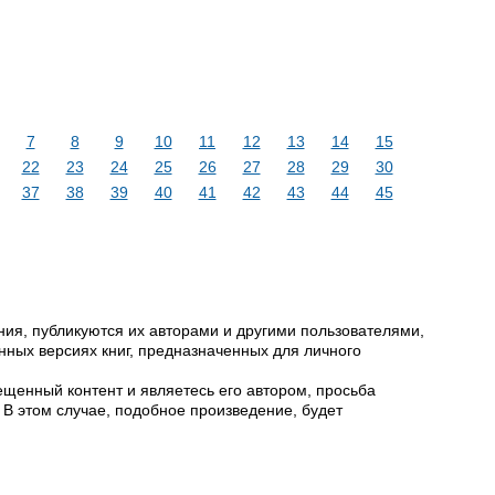
7
8
9
10
11
12
13
14
15
22
23
24
25
26
27
28
29
30
37
38
39
40
41
42
43
44
45
ия, публикуются их авторами и другими пользователями,
ных версиях книг, предназначенных для личного
щенный контент и являетесь его автором, просьба
 В этом случае, подобное произведение, будет