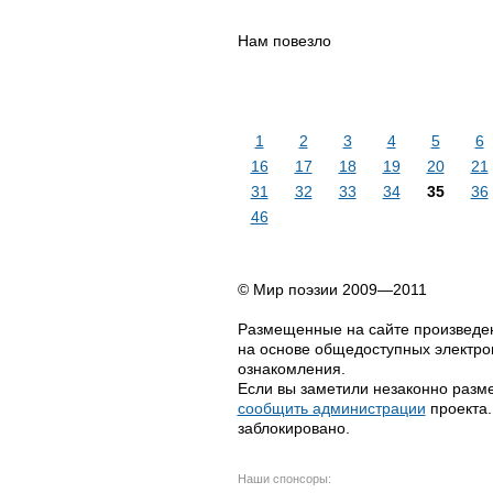
Hам повезло
1
2
3
4
5
6
16
17
18
19
20
21
31
32
33
34
35
36
46
© Мир поэзии 2009—2011
Размещенные на сайте произведен
на основе общедоступных электрон
ознакомления.
Если вы заметили незаконно разме
сообщить администрации
проекта.
заблокировано.
Наши спонсоры: