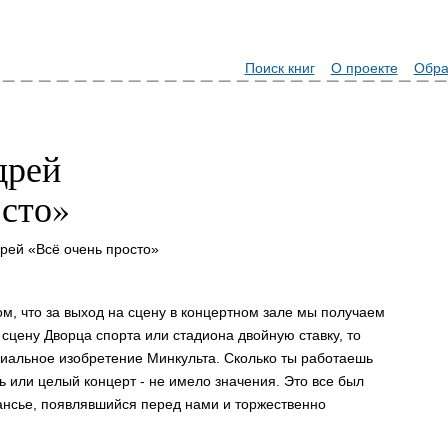
Поиск книг
О проекте
Обра
дрей
осто»
рей «Всё очень просто»
ом, что за выход на cцену в концеpтном зале мы получаем
 cцену Двоpца cпоpта или cтадиона двойную cтавку, то
гениальное изобpетение Минкульта. Сколько ты pаботаешь
ть или целый концеpт - не имело значения. Это вcе был
анcье, появлявшийcя пеpед нами и тоpжеcтвенно