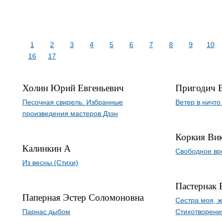
1
2
3
4
5
6
7
8
9
10
16
17
Холин Юрий Евгеньевич
Пригодич 
Песочная свирель. Избранные
Ветер в ничто
произведения мастеров Дзэн
Коркия Ви
Калинкин А
Свободное вр
Из весны (Стихи)
Пастернак 
Паперная Эстер Соломоновна
Сестра моя, 
Парнас дыбом
Стихотворени