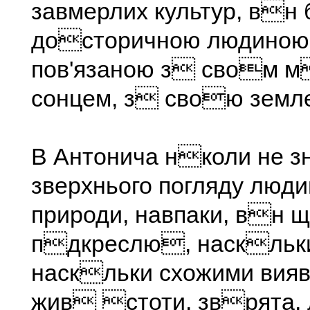
завмерлих культур, вн 
досторичною людиною,
пов'язаною з свом 
сонцем, з свою земл
В Антонича нколи не з
зверхнього погляду люди
природи, навпаки, вн 
пдкреслю, наскльк
наскльки схожими вия
жив стоти, зврята, 