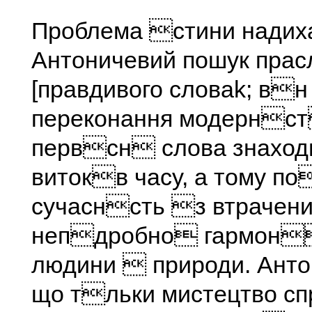
Проблема стини надих
Антоничевий пошук прас
[правдивого словаk; в
переконання модернст
первсн слова знаход
витокв часу, а тому п
сучаснсть з втрачен
непдробно гармон
людини  природи. Анто
що тльки мистецтво с