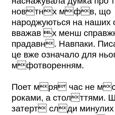
наснажувала думка про 
новтнх мфв, що
народжуються на наших 
вважав х менш справ
прадавн. Навпаки. Пи
це вже означало для ньо
мфотворенням.
Поет мря час не мс
роками, а столттями. 
затерт слди минули