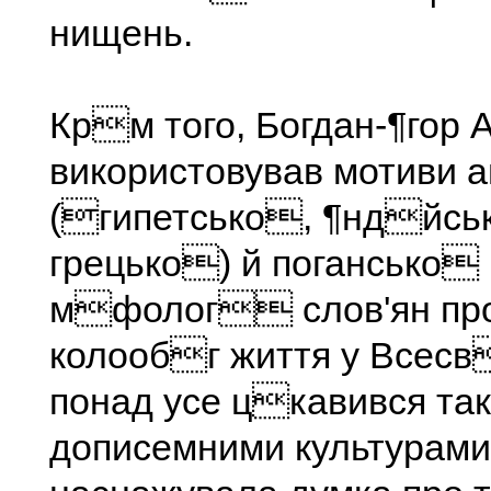
нищень.
Крм того, Богдан-¶гор 
використовував мотиви 
(гипетсько, ¶ндйсь
грецько) й погансько
мфолог слов'ян про
колообг життя у Всес
понад усе цкавився та
дописемними культурами