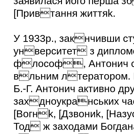
заявилася його перша з
[Привтання життяk.
У 1933р., закнчивши с
унверситет з диплом
флософ, Антонич с
вльним лтератором. 
Б.-Г. Антонич активно др
захдноукранських ча
[Вогнk, [Дзвониk, [Назу
Тод ж заходами Богда