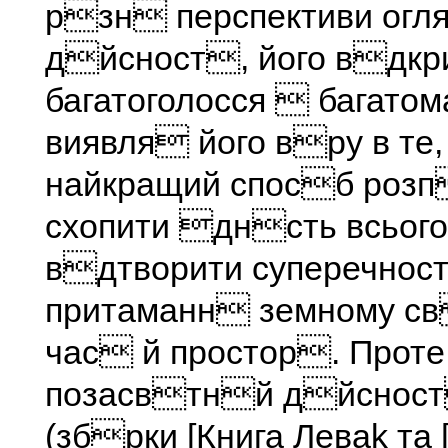
рзн перспективи огл
дйсност, його вдкр
багатоголосся  багато
виявля його вру в те,
найкращий спосб розп
схопити днсть всього
вдтворити суперечнос
притаманн земному с
час й простор. Прот
позасвтнй дйсност
(збрки [Книга Леваk та