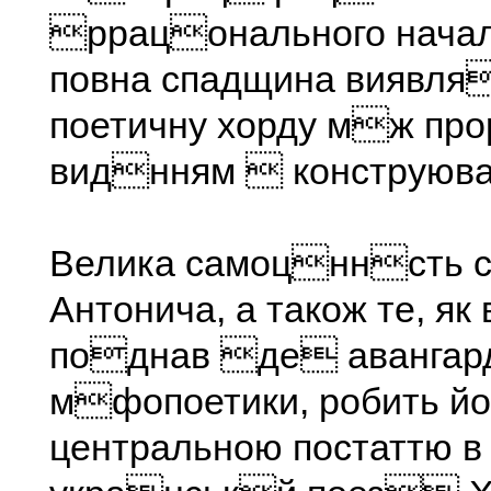
ррацонального начал
повна спадщина виявля
поетичну хорду мж пр
виднням  конструюва
Велика самоцннсть 
Антонича, а також те, як
поднав де авангар
мфопоетики, робить йо
центральною постаттю в