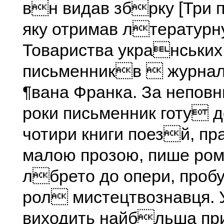
вн видав збрку [Три 
яку отримав лтератур
Товариства укранських
письменникв  журна
¶вана Франка. За неповн
роки письменник готу д
чотири книги поезй, п
малою прозою, пише ро
лбрето до опери, проб
рол мистецтвознавця. У
виходить найбльша п