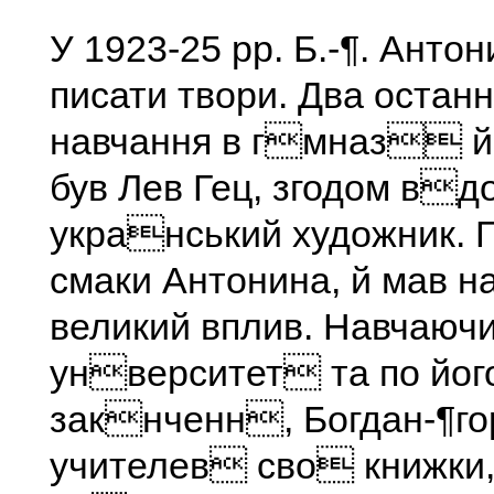
У 1923-25 pp. Б.-¶. Анто
писати твори. Два остан
навчання в гмназ й
був Лев Гец, згодом вд
укранський художник. Г
смаки Антонина, й мав н
великий вплив. Навчаючи
унверситет та по йог
закнченн, Богдан-¶го
учителев сво книжки,