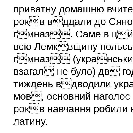
приватну домашню вчител
рокв вддали до Сян
гмназ. Саме в цй
всю Лемквщину польс
гмназ (укранськи
взагал не було) дв го
тиждень вдводили ук
мов, основний наголо
рокв навчання робили н
латину.