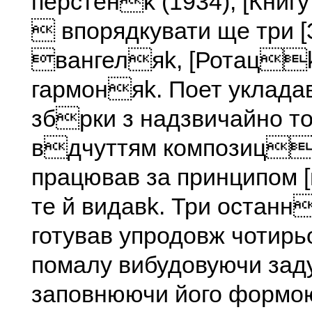
перстенk (1934), [Книгу
 впорядкувати ще три 
вангеляk, [Ротацk
гармоняk. Поет уклада
збрки з надзвичайно т
вдчуттям композиц
працював за принципом 
те й видавk. Три останн
готував упродовж чотирь
помалу вибудовуючи за
заповнюючи його формо