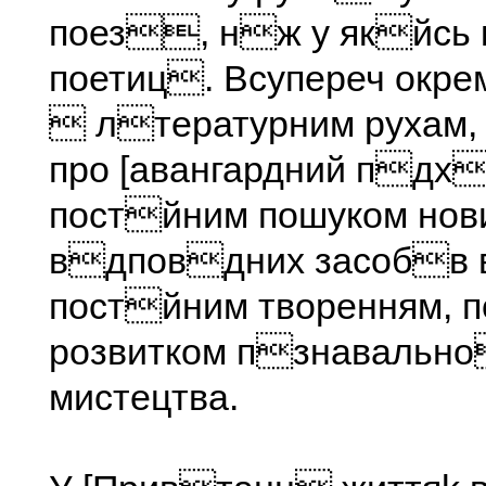
поез, нж у якйсь 
поетиц. Всупереч окр
 лтературним рухам,
про [авангардний пдх
постйним пошуком нов
вдповдних засобв 
постйним творенням, 
розвитком пзнавально
мистецтва.