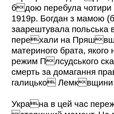
бдою перебула чотири 
1919р. Богдан з мамою (
заарештувала польська 
перехали на Пряшвщ
материного брата, якого
режим Плсудського ска
смерть за домагання пра
галицько Лемквщини
Украна в цей час пере