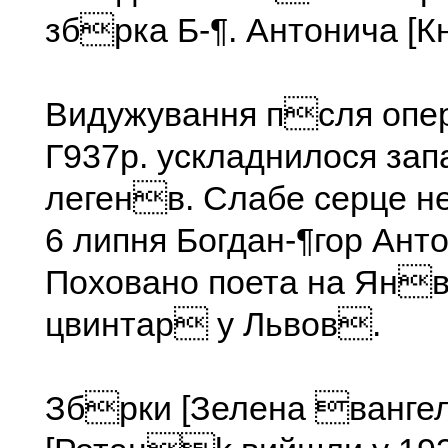
збрка Б-¶. Антонича [К
Видужування псля оп
Г937р. ускладнилося за
легенв. Слабе серце н
6 липня Богдан-¶гор Ант
Поховано поета на Ян
цвинтар у Львов.
Збрки [Зелена ванге