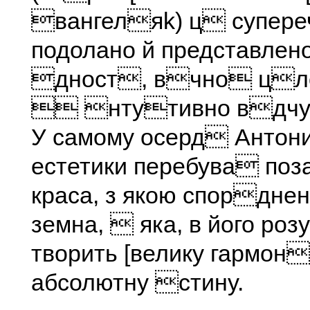
вангеляk) ц супер
подолано й представлено
дност, вчно цл
 нтутивно вдчу
У самому осерд Антон
естетики перебува по
краса, з якою спорднен
земна,  яка, в його ро
творить [велику гармон
абсолютну стину.