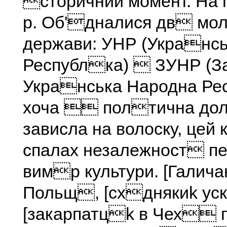
сторичний момент. На 
р. Об'дналися дв мо
держави: УHР (Укранс
Республка)  ЗУНР (З
Укранська Народна Рес
хоча  полтична дол
зависла на волоску, цей 
спалах незалежност п
вимр культури. [Галича
Польщ, [схднякиk уск
[закарпатцk в Чех 