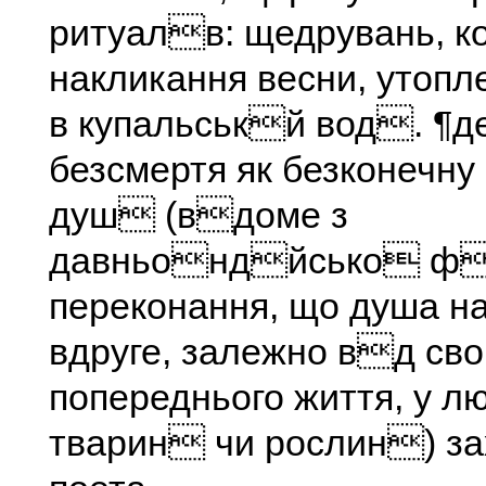
ритуалв: щедрувань, к
накликання весни, утоп
в купальськй вод. ¶д
безсмертя як безконечн
душ (вдоме з
давньондйсько 
переконання, що душа 
вдруге, залежно вд сво
попереднього життя, у л
тварин чи рослин) з