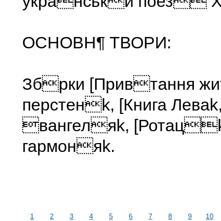
укранськй поез XX
ОСНОВН¶ ТВОРИ:
Збрки [Привтання жит
перстенk, [Книга Леваk
вангеляk, [Ротацk
гармоняk.
1
2
3
4
5
6
7
8
9
10