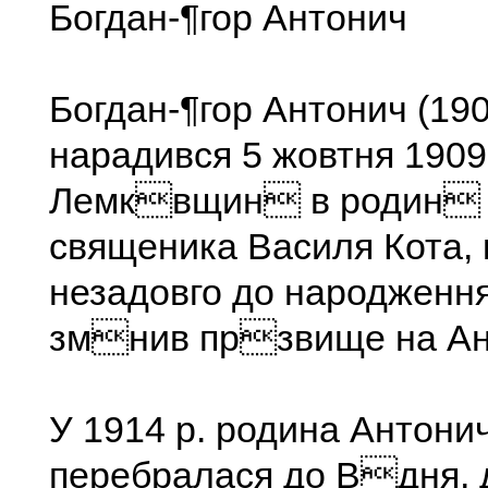
Богдан-¶гор Антонич
Богдан-¶гор Антонич (19
нарадився 5 жовтня 1909
Лемквщин в родин 
священика Василя Кота, 
незадовго до народженн
змнив прзвище на Ан
У 1914 р. родина Антон
перебралася до Вдня, 