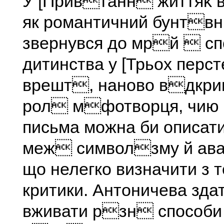
У [Привтанн життяk 
як романтичний бунтвн
звернувся до мрй  с
дитинства у [Трьох перс
врешт, наново вдкрив
рол мфотворця, чию 
письма можна би описати
меж символзму й аван
що нелегко визначити з т
критики. Антоничева зд
вживати рзн способи