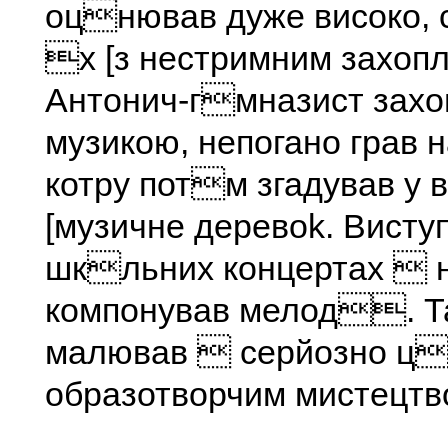
оцнював дуже високо,
х [з нестримним захоп
Антонич-гмназист зах
музикою, непогано грав 
котру потм згадував у
[музичне деревоk. Висту
шкльних концертах  
компонував мелод. Т
малював  серйозно ц
образотворчим мистецтв