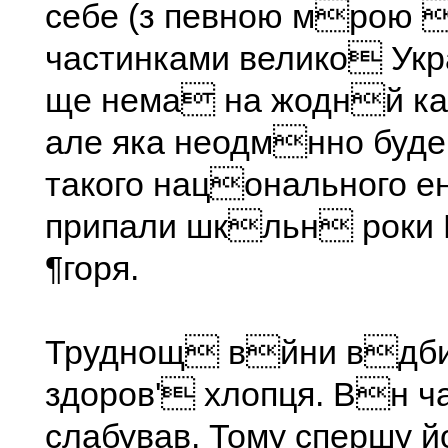
себе (з певною мрою 
частинками велико Ук
ще нема на жоднй ка
але яка неодмнно буде
такого нацонального е
припали шкльн роки 
¶горя.
Труднощ вйни вдби
здоров' хлопця. Вн ч
слабував. Тому спершу 