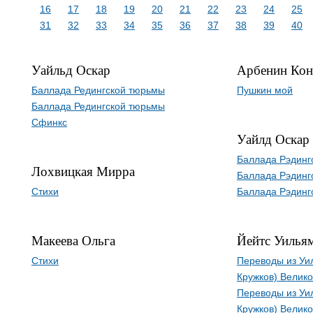
16
17
18
19
20
21
22
23
24
25
31
32
33
34
35
36
37
38
39
40
Уайльд Оскар
Арбенин Кон
Баллада Редингской тюрьмы
Пушкин мой
Баллада Редингской тюрьмы
Сфинкс
Уайлд Оскар
Баллада Рэдинг
Лохвицкая Мирра
Баллада Рэдинг
Стихи
Баллада Рэдинг
Макеева Ольга
Йейтс Уильям
Стихи
Переводы из Уи
Кружков) Велик
Переводы из Уи
Кружков) Велик