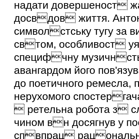
надати довершеност ж
досвдов життя. Анто
символстську тугу за 
свтом, особливост уя
специфчну музичнсть
авангардом його пов'язу
до поетичного ремесла,
нерухомого спостергач
 ретельна робота з с
чином вн досягнув у 
спвпрац рацональн