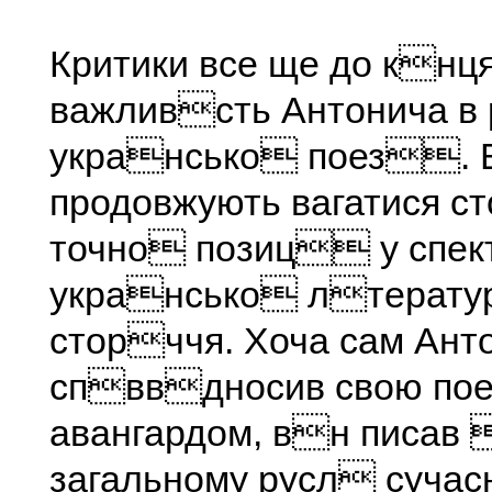
Критики все ще до кнця
важливсть Антонича в 
укрансько поез. 
продовжують вагатися ст
точно позиц у спе
укрансько лтерату
сторччя. Хоча сам Ант
спввдносив свою по
авангардом, вн писав
загальному русл суча