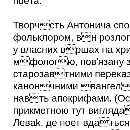
поета.
Творчсть Антонича сп
фольклором, вн розлог
у власних вршах на хр
мфологю, пов'язану 
старозавтними перека
канончними вангел
навть апокрифами. (О
прикметною тут вигляда
Леваk, де поет вдать