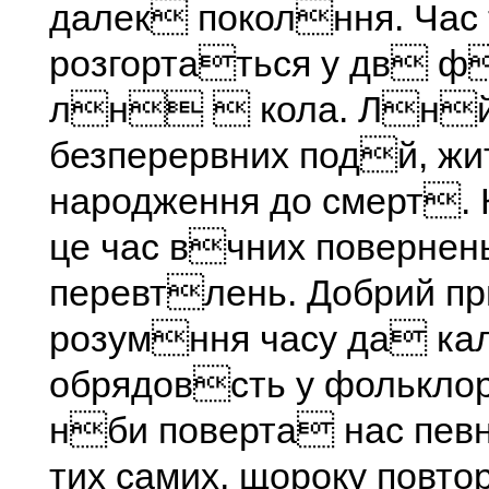
далек поколння. Час 
розгортаться у дв ф
лн  кола. Лнйн
безперервних подй, жи
народження до смерт. 
це час вчних повернен
перевтлень. Добрий пр
розумння часу да ка
обрядовсть у фолькло
нби поверта нас певн
тих самих, щороку повт