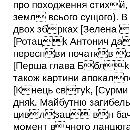
про походження стихй,
земл всього сущого). 
двох збрках [Зелена 
[Ротацk Антонич да
переспви початкв с
[Перша глава Бблk,
також картини апокалп
[Кнець свтуk, [Сурми
дняk. Майбутню загибел
цивлзац вн бач
момент вчного ланцюг