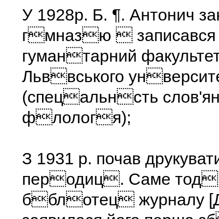
У 1928р. Б. ¶. Антонич з
гмназю  записався
гумантарний факульте
Льввського унверсит
(спецальнсть слов'ян
флологя);
З 1931 р. почав друкуват
перодиц. Саме тод
бблотец журналу [