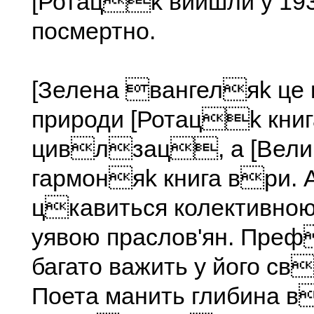
[Ротацk вийшли у 193
посмертно.
[Зелена вангеляk це 
природи [Ротацk книг
цивлзац, а [Вели
гармоняk книга ври. 
цкавиться колективною
уявою праслов'ян. Преф
багато важить у його св
Поета манить глибина 