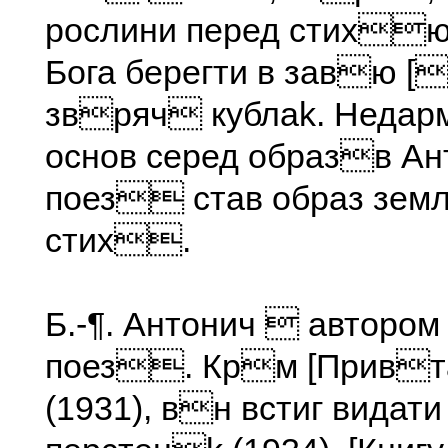
рослини перед стихю
Бога берегти в завю [
звряч кублаk. Недар
основ серед образв А
поез став образ зем
стих.
Б.-¶. Антонич  автором
поез. Крм [Привта
(1931), вн встиг видати