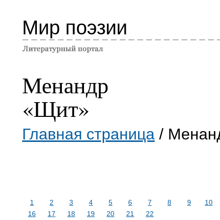
Мир поэзии
Менандр
«Щит»
Главная страница
/ Менан
1
2
3
4
5
6
7
8
9
10
16
17
18
19
20
21
22