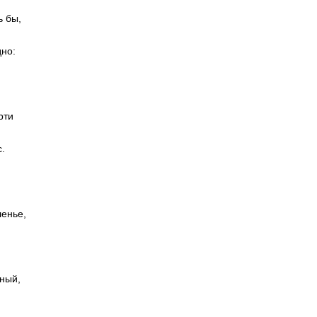
ь бы,
но:
рти
.
ленье,
тный,