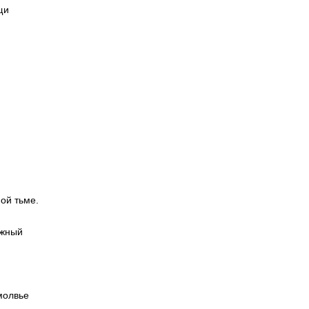
щи
ой тьме.
ежный
молвье