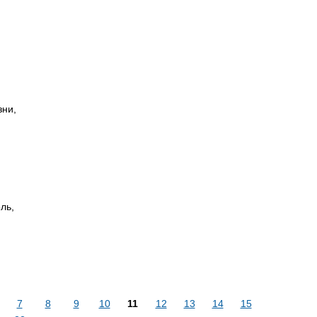
зни,
ль,
7
8
9
10
11
12
13
14
15