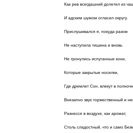
Как рев всегдашний долетел из ча
И адским шумом огласил округу.
Прислушивался я, покуда разом
Не наступила тишина и вновь
Не тронулись испуганные кони,
Которые закрытые носилки,
Где дремлет Сон, влекут в полночн
Внезапно звук торжественный и н
Разнесся в воздухе, как аромат,
Столь сладостный, что и само Без