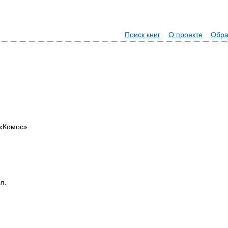
Поиск книг
О проекте
Обра
 «Комос»
я.