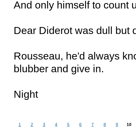
And only himself to count 
Dear Diderot was dull but d
Rousseau, he'd always kn
blubber and give in.
Night
1
2
3
4
5
6
7
8
9
10