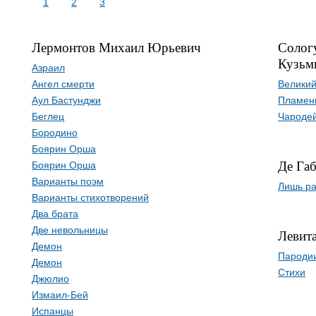
1
2
3
Лермонтов Михаил Юрьевич
Солог
Кузьм
Азраил
Ангел смерти
Великий
Аул Бастунджи
Пламенн
Беглец
Чароде
Бородино
Боярин Орша
Де Га
Боярин Орша
Варианты поэм
Лишь ра
Варианты стихотворений
Два брата
Две невольницы
Левит
Демон
Пароди
Демон
Стихи
Джюлио
Измаил-Бей
Испанцы