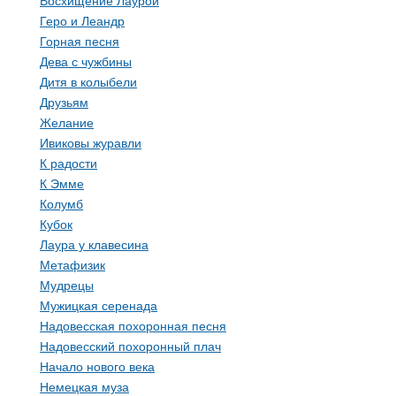
Восхищение Лаурой
Геро и Леандр
Горная песня
Дева с чужбины
Дитя в колыбели
Друзьям
Желание
Ивиковы журавли
К радости
К Эмме
Колумб
Кубок
Лаура у клавесина
Метафизик
Мудрецы
Мужицкая серенада
Надовесская похоронная песня
Надовесский похоронный плач
Начало нового века
Немецкая муза