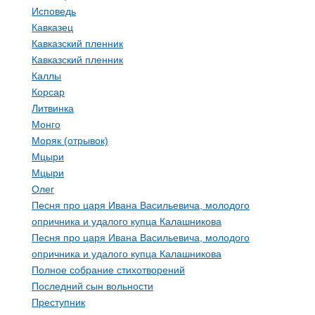
Исповедь
Кавказец
Кавказский пленник
Кавказский пленник
Каллы
Корсар
Литвинка
Монго
Моряк (отрывок)
Мцыри
Мцыри
Олег
Песня про царя Ивана Васильевича, молодого
опричника и удалого купца Калашникова
Песня про царя Ивана Васильевича, молодого
опричника и удалого купца Калашникова
Полное собрание стихотворений
Последний сын вольности
Преступник