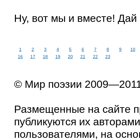
Ну, вот мы и вместе! Дай
1
2
3
4
5
6
7
8
9
10
16
17
18
19
20
21
22
23
© Мир поэзии 2009—201
Размещенные на сайте п
публикуются их авторами
пользователями, на осно