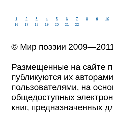
1
2
3
4
5
6
7
8
9
10
16
17
18
19
20
21
22
© Мир поэзии 2009—201
Размещенные на сайте п
публикуются их авторами
пользователями, на осно
общедоступных электрон
книг, предназначенных д