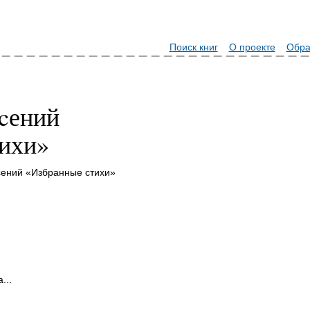
Поиск книг
О проекте
Обра
cений
ихи»
cений «Избранные стихи»
...