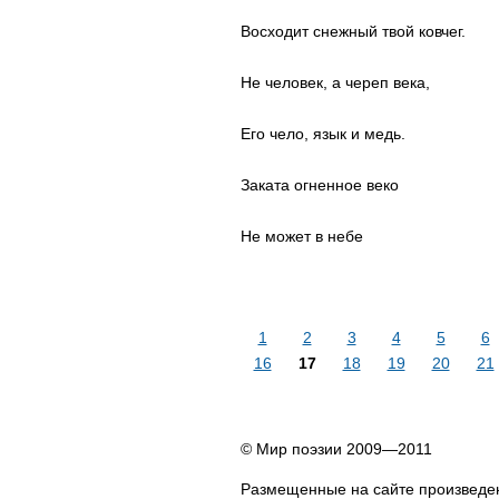
Восходит снежный твой ковчег.
Не человек, а череп века,
Его чело, язык и медь.
Заката огненное веко
Не может в небе
1
2
3
4
5
6
16
17
18
19
20
21
© Мир поэзии 2009—2011
Размещенные на сайте произведен