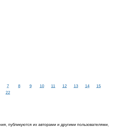
7
8
9
10
11
12
13
14
15
22
ия, публикуются их авторами и другими пользователями,