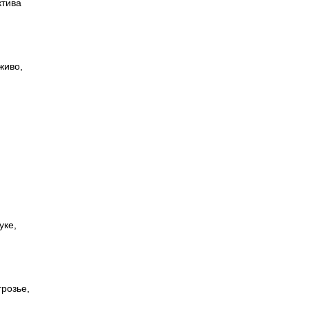
ктива
живо,
уке,
грозье,