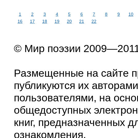
1
2
3
4
5
6
7
8
9
10
16
17
18
19
20
21
22
© Мир поэзии 2009—201
Размещенные на сайте п
публикуются их авторами
пользователями, на осно
общедоступных электрон
книг, предназначенных д
ознакомления.