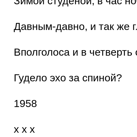
Зимой студеной, в час но
Давным-давно, и так же г
Вполголоса и в четверть 
Гудело эхо за спиной?
1958
x x x