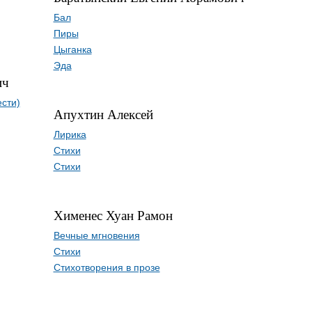
Бал
Пиры
Цыганка
Эда
ич
ести)
Апухтин Алексей
Лирика
Стихи
Стихи
Хименес Хуан Рамон
Вечные мгновения
Стихи
Стихотворения в прозе