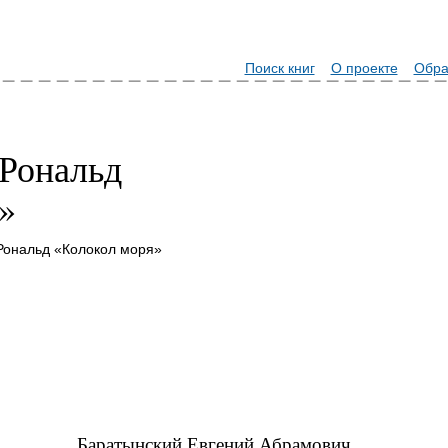
Поиск книг
О проекте
Обра
Рональд
»
Рональд «Колокол моря»
Баратынский Евгений Абрамович