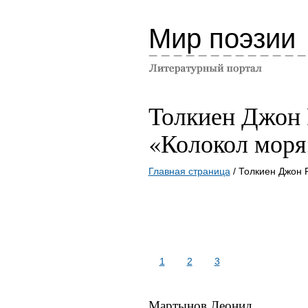
Мир поэзии
Толкиен Джон 
«Колокол моря
Главная страница
/ Толкиен Джон 
1
2
3
Мартынов Леонид