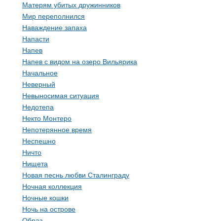
Матерям убитых дружинников
Мир переполнился
Наваждение запаха
Напасти
Напев
Напев с видом на озеро Вильярика
Начальное
Неверный
Невыносимая ситуация
Недотепа
Некто Монтеро
Непотерянное время
Неспешно
Ничто
Нищета
Новая песнь любви Сталинграду
Ночная коллекция
Ночные кошки
Ночь на острове
Образ