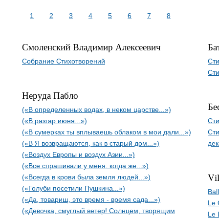
1
2
3
4
5
6
7
8
Смоленский Владимир Алексеевич
Ба
Собрание Стихотворений
Ст
Сти
Неруда Пабло
Бе
(«В определенных водах, в неком царстве...»)
(«В разгар июня...»)
Ст
(«В сумерках ты вплываешь облаком в мои дали...»)
Сти
(«В Я возвращаются, как в старый дом...»)
дек
(«Воздух Европы и воздух Азии...»)
(«Все спрашивали у меня: когда же...»)
Vi
(«Всегда в крови была земля людей...»)
(«Голуби посетили Пушкина...»)
Bal
(«Да, товарищ, это время - время сада...»)
Le 
(«Девочка, смуглый ветер! Солнцем, творящим
Le 