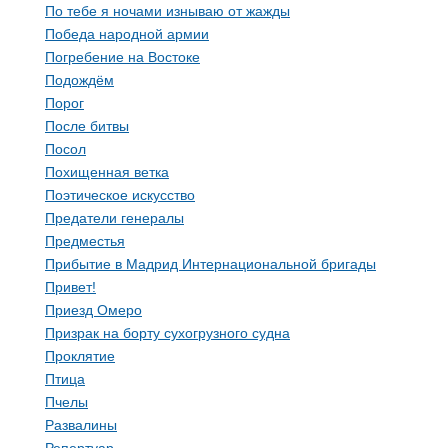
По тебе я ночами изнываю от жажды
Победа народной армии
Погребение на Востоке
Подождём
Порог
После битвы
Посол
Похищенная ветка
Поэтическое искусство
Предатели генералы
Предместья
Прибытие в Мадрид Интернациональной бригады
Привет!
Приезд Омеро
Призрак на борту сухогрузного судна
Проклятие
Птица
Пчелы
Развалины