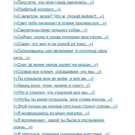
(«Простите, что мои глаза светились...»)
(«Разбитый колокол...»)
(«С визитом, море? Что ж, пускай войдет!...»)
(«Свет тебя пеленает в пламя предместья...»)
(«Свидетельствую четырех собак...»)
(«Сейчас, когда я снова попираю мои пески...»)
(«Скажу, что жил я на одной из улиц...»)
(«Склонившись над вечерами, я грустные свои
сети...»)
(«Снег за моим окном налип на крышу...»)
(«Созвав все племя, спрашиваю: кто мы...»)
(«Ты отказала мне во всём, и всё же...»)
(«Хвала росе, луне, дождю и снегу...»)
(«Что я утратил, что утратили все мы...»)
(«Чтобы ты меня услыхала, мои слова иногда...»)
(«Этой ночью на сердце грустные стынут строки...»)
(«Я возвращаюсь из моих поездок...»)
(«Я вспоминаю - какой ты была в последнюю
осень...»)
(«Я двигался, помечая огненными крестами...»)