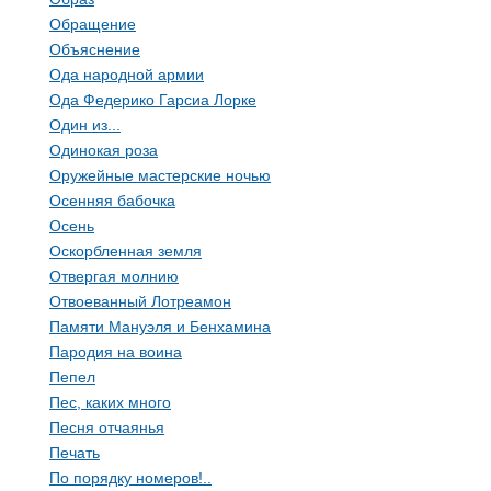
Обращение
Объяснение
Ода народной армии
Ода Федерико Гарсиа Лорке
Один из...
Одинокая роза
Оружейные мастерские ночью
Осенняя бабочка
Осень
Оскорбленная земля
Отвергая молнию
Отвоеванный Лотреамон
Памяти Мануэля и Бенхамина
Пародия на воина
Пепел
Пес, каких много
Песня отчаянья
Печать
По порядку номеров!..