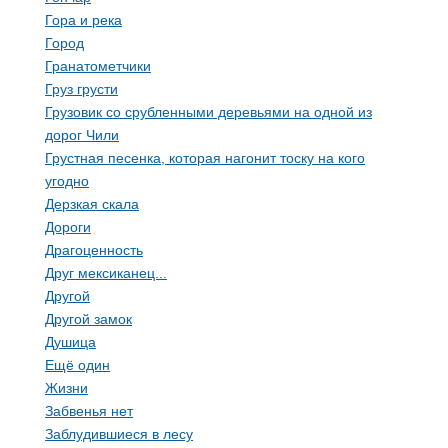
Гора и река
Город
Гранатометчики
Груз грусти
Грузовик со срубленными деревьями на одной из
дорог Чили
Грустная песенка, которая нагонит тоску на кого
угодно
Дерзкая скала
Дороги
Драгоценность
Друг мексиканец...
Другой
Другой замок
Душица
Ещё один
Жизни
Забвенья нет
Заблудившиеся в лесу