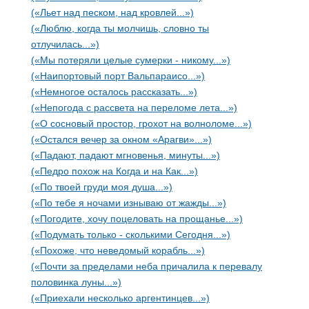
(«Льет над песком, над кровлей...»)
(«Люблю, когда ты молчишь, словно ты
отлучилась...»)
(«Мы потеряли целые сумерки - никому...»)
(«Наипортовый порт Вальпараисо...»)
(«Немногое осталось рассказать...»)
(«Непогода с рассвета на переломе лета...»)
(«О сосновый простор, грохот на волноломе...»)
(«Остался вечер за окном «Арагви»...»)
(«Падают, падают мгновенья, минуты...»)
(«Педро похож на Когда и на Как...»)
(«По твоей груди моя душа...»)
(«По тебе я ночами изнываю от жажды...»)
(«Погодите, хочу поцеловать на прощанье...»)
(«Подумать только - сколькими Сегодня...»)
(«Похоже, что неведомый корабль...»)
(«Почти за пределами неба причалила к перевалу
половинка луны...»)
(«Приехали несколько аргентинцев...»)