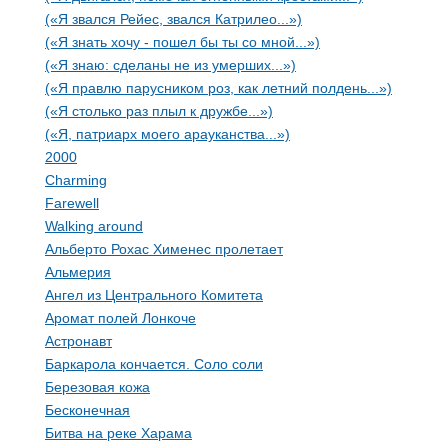
(«Я звался Рейес, звался Катрилео...»)
(«Я знать хочу - пошел бы ты со мной...»)
(«Я знаю: сделаны не из умерших...»)
(«Я правлю парусником роз, как летний полдень...»)
(«Я столько раз плыл к дружбе...»)
(«Я, патриарх моего арауканства...»)
2000
Charming
Farewell
Walking around
Альберто Рохас Хименес пролетает
Альмерия
Ангел из Центрального Комитета
Аромат полей Лонкоче
Астронавт
Баркарола кончается. Соло соли
Березовая кожа
Бесконечная
Битва на реке Харама