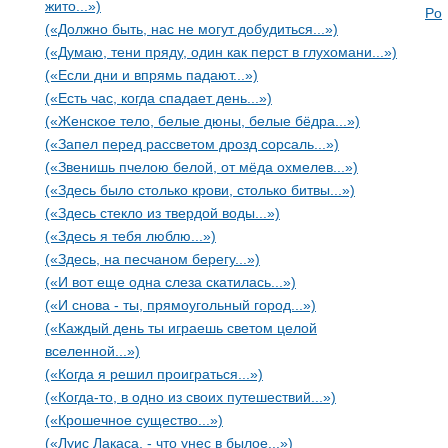
жито...»)
Po
(«Должно быть, нас не могут добудиться...»)
(«Думаю, тени пряду, один как перст в глухомани...»)
(«Если дни и впрямь падают...»)
(«Есть час, когда спадает день...»)
(«Женское тело, белые дюны, белые бёдра...»)
(«Запел перед рассветом дрозд сорсаль...»)
(«Звенишь пчелою белой, от мёда охмелев...»)
(«Здесь было столько крови, столько битвы...»)
(«Здесь стекло из твердой воды...»)
(«Здесь я тебя люблю...»)
(«Здесь, на песчаном берегу...»)
(«И вот еще одна слеза скатилась...»)
(«И снова - ты, прямоугольный город...»)
(«Каждый день ты играешь светом целой
вселенной...»)
(«Когда я решил проиграться...»)
(«Когда-то, в одно из своих путешествий...»)
(«Крошечное существо...»)
(«Луис Лакаса, - что унес в былое...»)