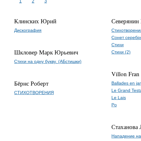
1
2
3
Клинских Юрий
Северянин
Дискография
Cтихотворени
Сонет серебр
Стихи
Шкловер Марк Юрьевич
Стихи (2)
Стихи на одну букву. (АБстишки)
Villon Fran
Бёрнс Роберт
Ballades en ja
Le Grand Test
СТИХОТВОРЕНИЯ
Le Lais
Po
Стаханова 
Нападение на