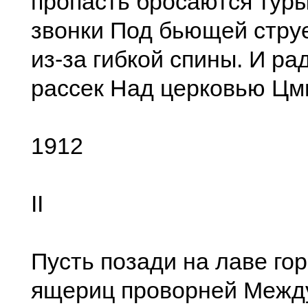
пропасть бросаются туры
звонки Под бьющей струе
из-за гибкой спины. И ра
рассек Над церковью Цм
1912
II
Пусть позади на лаве го
ящериц проворней Между