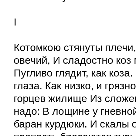
I
Котомкою стянуты плечи, 
овечий, И сладостно коз 
Пугливо глядит, как коз
глаза. Как низко, и гряз
горцев жилище Из сложен
надо: В лощине у гневно
баран курдюки. И скалы о