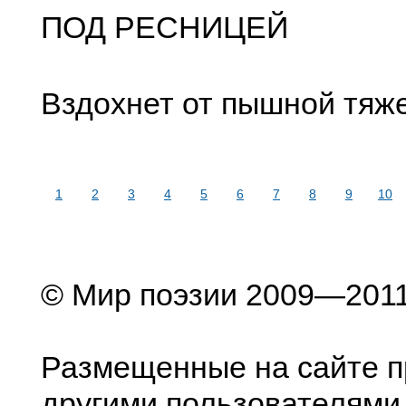
ПОД РЕСНИЦЕЙ
Вздохнет от пышной тяже
1
2
3
4
5
6
7
8
9
10
© Мир поэзии 2009—201
Размещенные на сайте п
другими пользователями