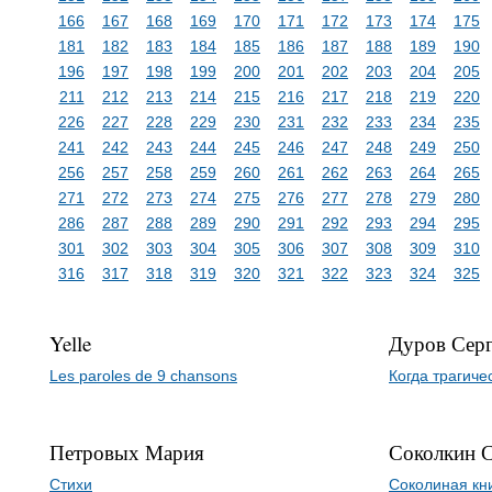
166
167
168
169
170
171
172
173
174
175
181
182
183
184
185
186
187
188
189
190
196
197
198
199
200
201
202
203
204
205
211
212
213
214
215
216
217
218
219
220
226
227
228
229
230
231
232
233
234
235
241
242
243
244
245
246
247
248
249
250
256
257
258
259
260
261
262
263
264
265
271
272
273
274
275
276
277
278
279
280
286
287
288
289
290
291
292
293
294
295
301
302
303
304
305
306
307
308
309
310
316
317
318
319
320
321
322
323
324
325
Yelle
Дуров Сер
Les paroles de 9 chansons
Когда трагиче
Петровых Мария
Соколкин 
Стихи
Соколиная кн