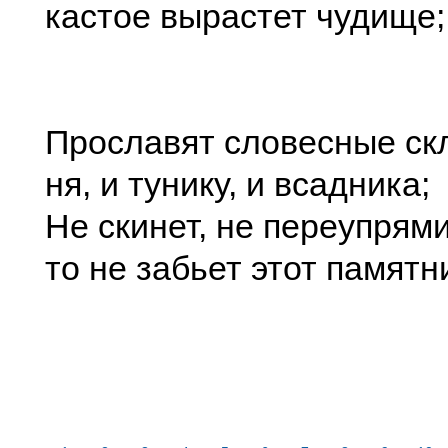
кастое вырастет чудище;
Прославят словесные скл
ня, и тунику, и всадника;
Не скинет, не переупрями
то не забьет этот памятн