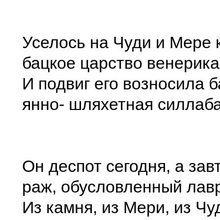
Уселось на Чуди и Мере 
бацкое царство венерика
И подвиг его возносила б
янно- шляхетная силлаба
Он деспот сегодня, а зав
раж, обусловленный лав
Из камня, из Мери, из Чу