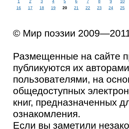
1
2
3
4
5
6
7
8
9
10
16
17
18
19
20
21
22
23
24
25
© Мир поэзии 2009—201
Размещенные на сайте п
публикуются их авторами
пользователями, на осно
общедоступных электрон
книг, предназначенных д
ознакомления.
Если вы заметили незак