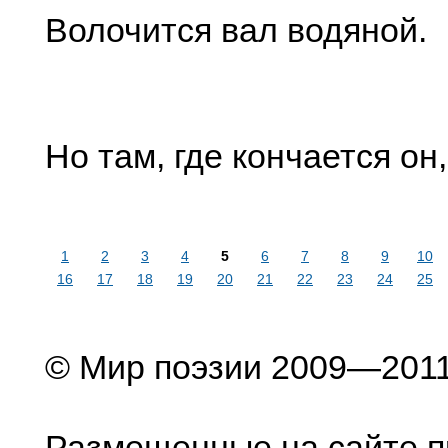
Волочится вал водяной.
Но там, где кончается он,
1
2
3
4
5
6
7
8
9
10
16
17
18
19
20
21
22
23
24
25
© Мир поэзии 2009—201
Размещенные на сайте п