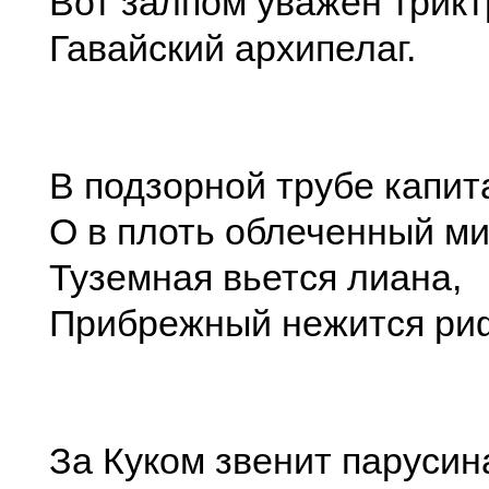
Вот залпом уважен трик
Гавайский архипелаг.
В подзорной трубе капит
О в плоть облеченный ми
Туземная вьется лиана,
Прибрежный нежится ри
За Куком звенит парусин