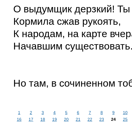
О выдумщик дерзкий! Ты
Кормила сжав рукоять,
К народам, на карте вче
Начавшим существовать
Но там, в сочиненном то
1
2
3
4
5
6
7
8
9
10
16
17
18
19
20
21
22
23
24
25