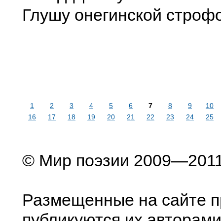
Глушу онегинской строфо
1
2
3
4
5
6
7
8
9
10
16
17
18
19
20
21
22
23
24
25
© Мир поэзии 2009—201
Размещенные на сайте п
публикуются их авторами