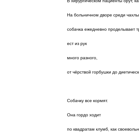
В хирургическом пациенты орут, ка
На больничном дворе среди чахлы
собачка ежедневно проделывает т
ест из рук
много разного,
от чёрствой горбушки до диетическ
Собачку все кормят.
Она гордо ходит
по квадратам клумб, как своеволь