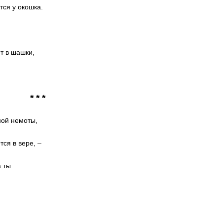
тся у окошка.
т в шашки,
* * *
ной немоты,
тся в вере, –
а ты