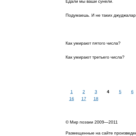
Едали мы ваши сунели.
Подумаешь. И не таких джуджалар
Как умирают пятого числа?
Как умирают третьего числа?
1
2
3
4
5
6
16
17
18
© Мир поэзии 2009—2011
Размещенные на сайте произведен