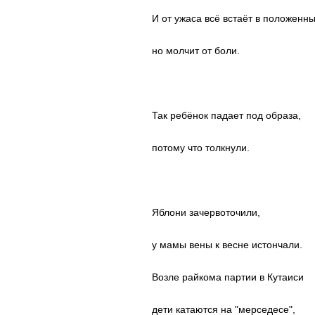
И от ужаса всё встаёт в положенны
но молчит от боли.
Так ребёнок падает под образа,
потому что толкнули.
Яблони зачервоточили,
у мамы вены к весне истончали.
Возле райкома партии в Кутаиси
дети катаются на "мерседесе",