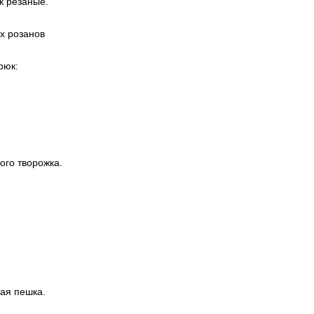
к резаные.
х розанов
рюк:
ого творожка.
ная пешка.