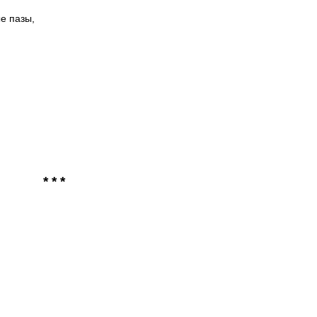
е пазы,
* * *