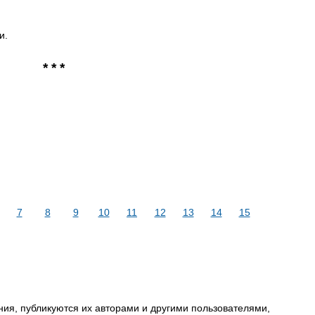
и.
* * *
7
8
9
10
11
12
13
14
15
ия, публикуются их авторами и другими пользователями,