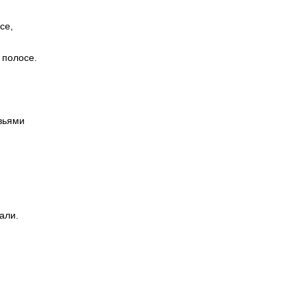
се,
 полосе.
вьями
али.