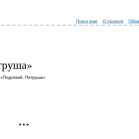
Поиск книг
О проекте
Обра
труша»
 «Подсекай, Петруша»
* * *