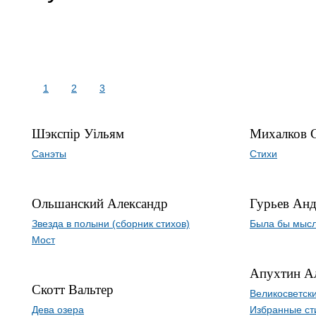
1
2
3
Шэкспір Уільям
Михалков 
Санэты
Стихи
Ольшанский Александр
Гурьев Ан
Звезда в полыни (сборник стихов)
Была бы мыс
Мост
Апухтин Ал
Скотт Вальтер
Великосветск
Дева озера
Избранные ст