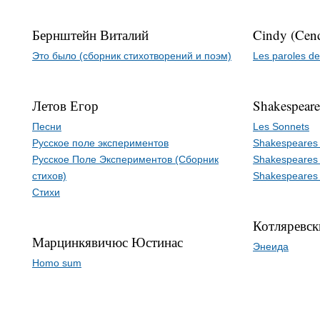
Бернштейн Виталий
Cindy (Cend
Это было (сборник стихотворений и поэм)
Les paroles d
Летов Егор
Shakespeare
Песни
Les Sonnets
Русское поле экспериментов
Shakespeares 
Русское Поле Экспериментов (Сборник
Shakespeares 
стихов)
Shakespeares 
Стихи
Котляревск
Марцинкявичюс Юстинас
Энеида
Homo sum