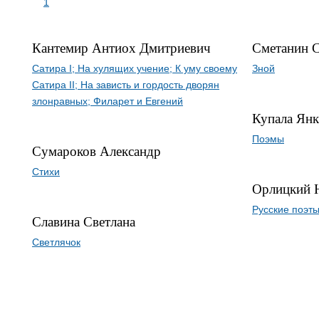
1
Кантемир Антиох Дмитриевич
Сметанин С
Сатира I; На хулящих учение; К уму своему
Зной
Сатира II; На зависть и гордость дворян
злонравных; Филарет и Евгений
Купала Янк
Поэмы
Сумароков Александр
Стихи
Орлицкий 
Русские поэты
Славина Светлана
Светлячок