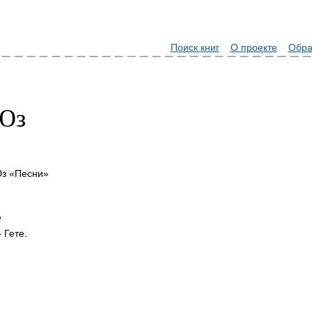
Поиск книг
О проекте
Обра
Юз
Юз «Песни»
е
» Гете.