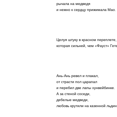
рычала на медведя
и нежно к сердцу прижимала Мао.
Целуя штуку в красном переплете,
которая сильней, чем «Фауст» Гет
Ань-Ань ревел и плакал,
от страсти пол царапал
и перебил две лапы хунвейбинке.
А за стеной соседи,
дебелые медведи,
любовь крутили на казенной льдин