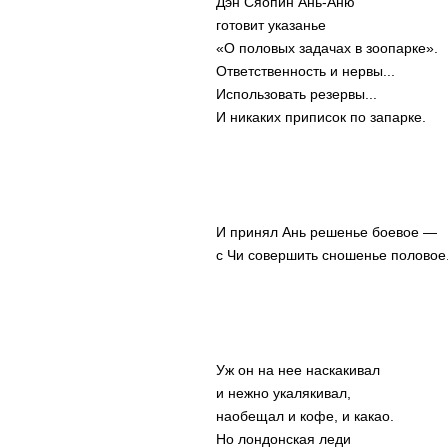
Дэн Сяопин Ань-Аню
готовит указанье
«О половых задачах в зоопарке».
Ответственность и нервы...
Использовать резервы...
И никаких приписок по запарке.
И принял Ань решенье боевое —
с Чи совершить сношенье половое
Уж он на нее наскакивал
и нежно укалякивал,
наобещал и кофе, и какао.
Но лондонская леди