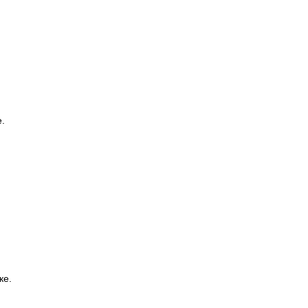
е.
ке.