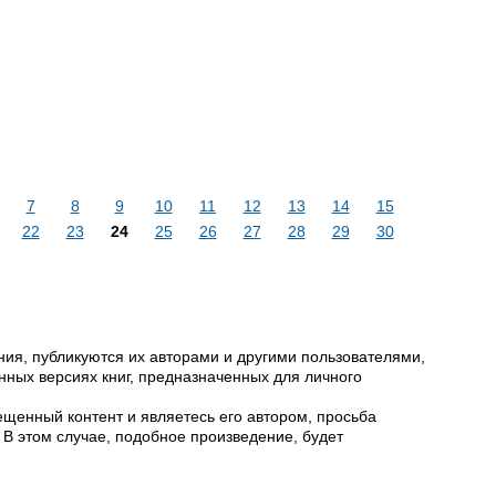
7
8
9
10
11
12
13
14
15
22
23
24
25
26
27
28
29
30
ия, публикуются их авторами и другими пользователями,
ных версиях книг, предназначенных для личного
щенный контент и являетесь его автором, просьба
 В этом случае, подобное произведение, будет