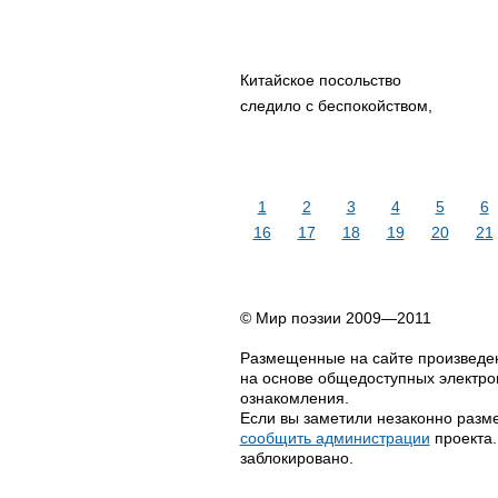
Китайское посольство
следило с беспокойством,
1
2
3
4
5
6
16
17
18
19
20
21
© Мир поэзии 2009—2011
Размещенные на сайте произведен
на основе общедоступных электрон
ознакомления.
Если вы заметили незаконно разме
сообщить администрации
проекта.
заблокировано.